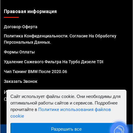
Правовая информация
Договор-Оферта
Политика Конфиденциальности. Согласие На Обработку
Персональных Данных.
Формы Оплаты
Удаление Сажевого Фильтра На Турбо Дизеле TDI
Чип Тюнинг BMW После 2020.06
Заказать Звонок
ИП Смирнов Георгий Павлович. ИНН 781302555843,
Сайт использует файлы cookie. Они необходимы для
ОГРНИП 324470400032610
оптимальной работы сайтов и сервисов. Подробнее
прочитайте в
Политике использования файлов
cookie
Разрешить все
© 2010 - 2026 Чип тюнинг в Ростове-на-Дону -