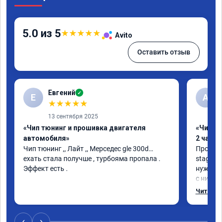
5.0 из 5
★
★
★
★
★
Avito
Оставить отзыв
Евгений
✓
Е
А
★
★
★
★
★
13 сентября 2025
«Чип тюнинг и прошивка двигателя
«Чип тю
автомобиля»
2 часа»
Чип тюнинг ,, Лайт ,, Мерседес gle 300d… 
Прошива
ехать стала получше , турбояма пропала . 
stage 1.
Эффект есть .
нужно: 
с низов,
Одни из 
Читать 
‹
›