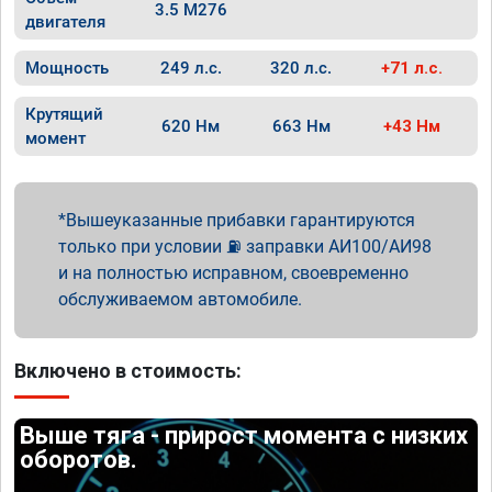
3.5 M276
двигателя
Мощность
249 л.с.
320 л.с.
+71 л.с.
Крутящий
620 Нм
663 Нм
+43 Нм
момент
Вышеуказанные прибавки гарантируются
только при условии ⛽ заправки АИ100/АИ98
и на полностью исправном, своевременно
обслуживаемом автомобиле.
Включено в стоимость:
Выше тяга - прирост момента с низких
оборотов.