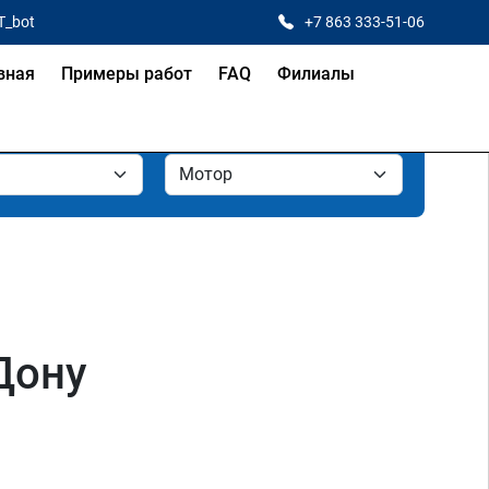
T_bot
+7 863 333-51-06
вная
Примеры работ
FAQ
Филиалы
Дону