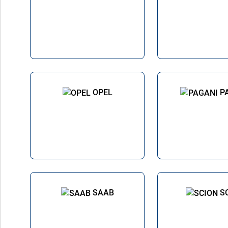
OPEL
P
SAAB
S