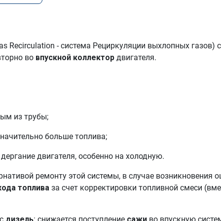
as Recirculation - система Рециркуляции выхлопных газов
вторно во
впускной коллектор
двигателя.
дым из трубы;
значительно больше топлива;
 дергание двигателя, особенно на холодную.
рнативой ремонту этой системы, в случае возникновения 
хода топлива
за счет корректировки топливной смеси (вме
ас
дизель
: снижается поступление
сажи
во впускную систем