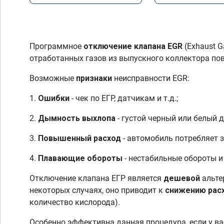
Программное
отключение клапана EGR
(Exhaust G
отработанных газов из выпускного коллектора по
Возможные
признаки
неисправности EGR:
1.
Ошибки
- чек по ЕГР, датчикам и т.д.;
2.
Дымность выхлопа
- густой черный или белый 
3.
Повышенный расход
- автомобиль потребляет 
4.
Плавающие обороты
- нестабильные обороты и
Отключение клапана ЕГР является
дешевой
альте
некоторых случаях, оно приводит к
снижению рас
количество кислорода).
Особенно эффективна данная процедура, если у в