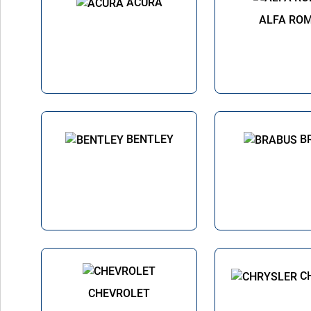
ACURA
ALFA RO
BENTLEY
B
C
CHEVROLET