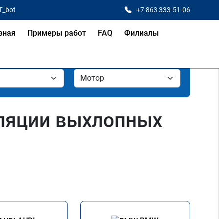
T_bot
+7 863 333-51-06
вная
Примеры работ
FAQ
Филиалы
уляции выхлопных