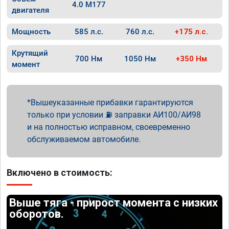
4.0 M177
двигателя
Мощность
585 л.с.
760 л.с.
+175 л.с.
Крутящий
700 Нм
1050 Нм
+350 Нм
момент
Вышеуказанные прибавки гарантируются
только при условии ⛽ заправки АИ100/АИ98
и на полностью исправном, своевременно
обслуживаемом автомобиле.
Включено в стоимость:
Выше тяга - прирост момента с низких
оборотов.