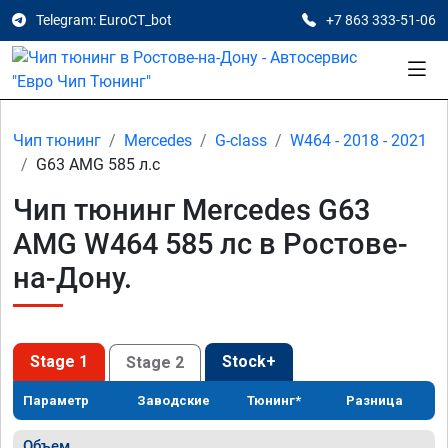
Telegram: EuroCT_bot
+7 863 333-51-06
Чип тюнинг
Mercedes
G-class
W464 - 2018 - 2021
G63 AMG 585 л.с
Чип тюнинг Mercedes G63
AMG W464 585 лс в Ростове-
на-Дону.
Stage 1
Stock+
Stage 2
Параметр
Заводские
Тюнинг*
Разница
Объем