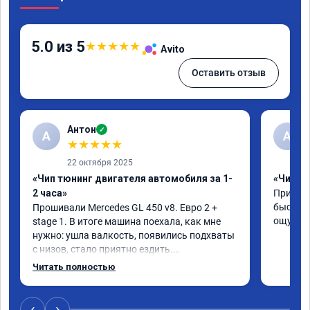
5.0 из 5
★
★
★
★
★
Avito
Оставить отзыв
Антон
✓
А
A
★
★
★
★
★
22 октября 2025
«Чип тюнинг двигателя автомобиля за 1-
«Чип тю
2 часа»
Приняли
быстро!
Прошивали Mercedes GL 450 v8. Евро 2 + 
ощутима
stage 1. В итоге машина поехала, как мне 
нужно: ушла валкость, появились подхваты 
с низов, стало приятно ездить.

Одни из лучших трат, в авто! 🔥
Читать полностью
‹
›