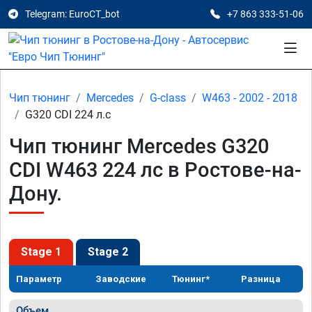
Telegram: EuroCT_bot
+7 863 333-51-06
Чип тюнинг
Mercedes
G-class
W463 - 2002 - 2018
G320 CDI 224 л.с
Чип тюнинг Mercedes G320
CDI W463 224 лс в Ростове-на-
Дону.
Stage 1
Stage 2
Параметр
Заводские
Тюнинг*
Разница
Объем