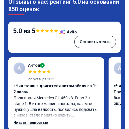
Отзывы о нас: рейтинг 5.0 на основании
850 оценок
5.0 из 5
★
★
★
★
★
Avito
Оставить отзыв
Антон
✓
А
A
★
★
★
★
★
22 октября 2025
«Чип тюнинг двигателя автомобиля за 1-
«Чип тю
2 часа»
Приняли
быстро!
Прошивали Mercedes GL 450 v8. Евро 2 + 
ощутима
stage 1. В итоге машина поехала, как мне 
нужно: ушла валкость, появились подхваты 
с низов, стало приятно ездить.

Одни из лучших трат, в авто! 🔥
Читать полностью