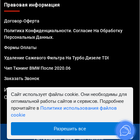
Правовая информация
Договор-Оферта
Политика Конфиденциальности. Согласие На Обработку
Персональных Данных.
Формы Оплаты
Удаление Сажевого Фильтра На Турбо Дизеле TDI
Чип Тюнинг BMW После 2020.06
Заказать Звонок
ИП Смирнов Георгий Павлович. ИНН 781302555843,
Сайт использует файлы cookie. Они необходимы для
ОГРНИП 324470400032610
оптимальной работы сайтов и сервисов. Подробнее
прочитайте в
Политике использования файлов
cookie
Разрешить все
© 2010 - 2026 Чип тюнинг в Ростове-на-Дону -
Автосервис "Евро Чип Тюнинг"