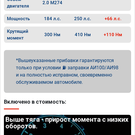
2.0 M274
двигателя
Мощность
184 л.с.
250 л.с.
+66 л.с.
Крутящий
300 Нм
410 Нм
+110 Нм
момент
Вышеуказанные прибавки гарантируются
только при условии ⛽ заправки АИ100/АИ98
и на полностью исправном, своевременно
обслуживаемом автомобиле.
Включено в стоимость:
Выше тяга - прирост момента с низких
оборотов.