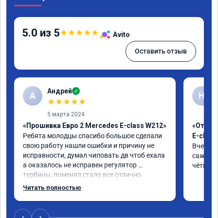
5.0 из 5
★
★
★
★
★
Avito
Оставить отзыв
Андрей
✓
А
Н
★
★
★
★
★
5 марта 2024
«Прошивка Евро 2 Mercedes E-class W212»
«Отклю
Ребята молодцы спасибо большое сделали 
E-class
свою работу нашли ошибки и причину не 
Вчера п
исправности, думал чиповать дв чтоб ехала 
сажевый
а оказалось не исправен регулятор 
чётко. 
турбины, поменял стало все отлично
Читать полностью
‹
›