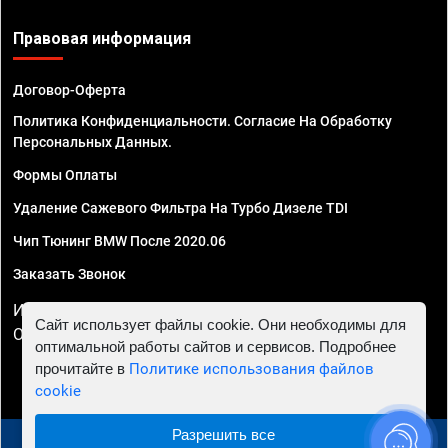
Правовая информация
Договор-Оферта
Политика Конфиденциальности. Согласие На Обработку
Персональных Данных.
Формы Оплаты
Удаление Сажевого Фильтра На Турбо Дизеле TDI
Чип Тюнинг BMW После 2020.06
Заказать Звонок
ИП Смирнов Георгий Павлович. ИНН 781302555843,
Сайт использует файлы cookie. Они необходимы для
ОГРНИП 324470400032610
оптимальной работы сайтов и сервисов. Подробнее
прочитайте в
Политике использования файлов
cookie
Разрешить все
© 2010 - 2026 Чип тюнинг в Ростове-на-Дону -