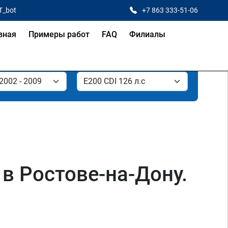
T_bot
+7 863 333-51-06
вная
Примеры работ
FAQ
Филиалы
 в Ростове-на-Дону.