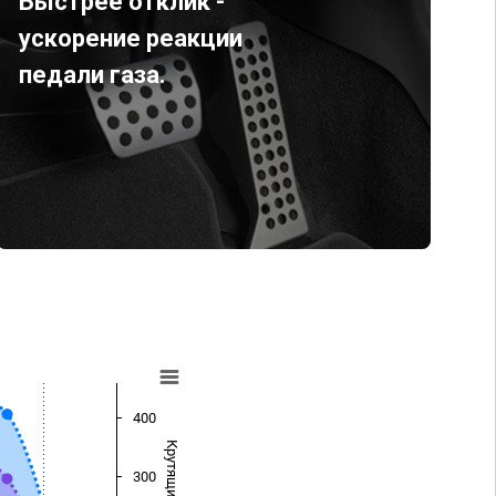
Быстрее отклик -
ускорение реакции
педали газа.
400
300