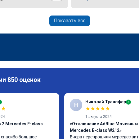
Показать все
ии 850 оценок
Николай Трансфер
✓
✓
Н
★
★
★
★
★
★
★
024
1 августа 2024
 2 Mercedes E-class
«Отключение AdBlue Мочевины
Mercedes E-class W212»
спасибо большое 
Вчера перепрошили мерседес вито