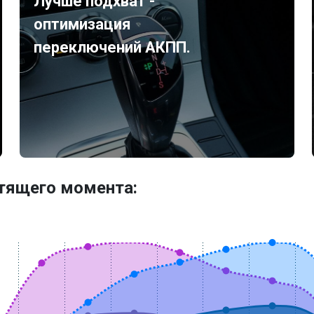
Лучше подхват -
оптимизация
переключений АКПП.
утящего момента: