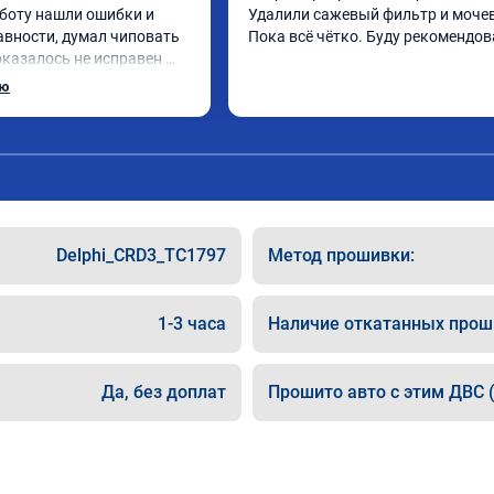
боту нашли ошибки и 
Удалили сажевый фильтр и мочев
авности, думал чиповать 
Пока всё чётко. Буду рекомендов
оказалось не исправен 
ы, поменял стало все 
ью
Delphi_CRD3_TC1797
Метод прошивки:
1-3 часа
Наличие откатанных прош
Да, без доплат
Прошито авто с этим ДВС (