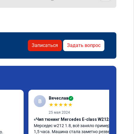
Записаться
Задать вопрос
Вячеслав
✓
В
★
★
★
★
★
25 мая 2024
«Чип тюнинг Mercedes E-class W212»
Мерседес w212 1.8, всё заняло примерно 
1,5 часа. Машина стала заметно резвей, 
. 