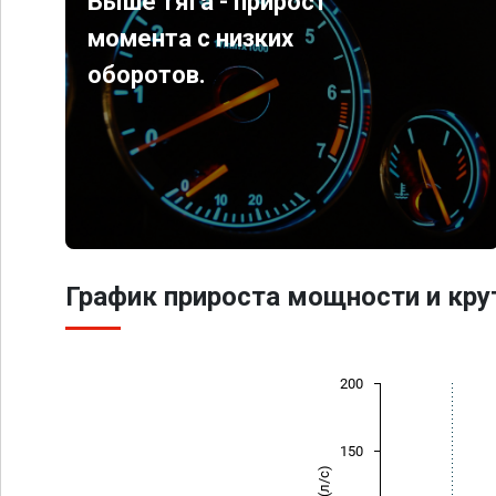
Выше тяга - прирост
момента с низких
оборотов.
График прироста мощности и кр
200
150