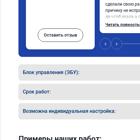
сделали свою ра
причину не испр
дв чтоб ехала а 
регулятор турбин
Читать полност
отлично
Оставить отзыв
‹
›
Блок управления (ЭБУ):
Срок работ:
Возможна индивидуальная настройка:
Примеры наших работ: