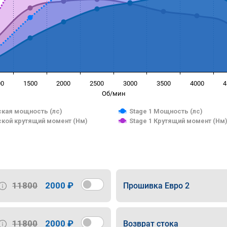
00
1500
2000
2500
3000
3500
4000
4
Об/мин
кая мощность (лс)
Stage 1 Мощность (лс)
кой крутящий момент (Нм)
Stage 1 Крутящий момент (Нм
11800
2000 ₽
Прошивка Евро 2
11800
2000 ₽
Возврат стока