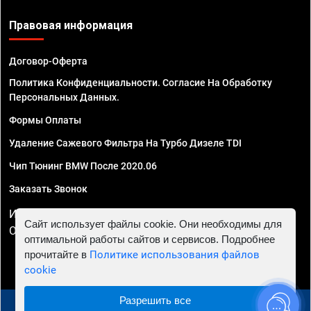
Правовая информация
Договор-Оферта
Политика Конфиденциальности. Согласие На Обработку
Персональных Данных.
Формы Оплаты
Удаление Сажевого Фильтра На Турбо Дизеле TDI
Чип Тюнинг BMW После 2020.06
Заказать Звонок
ИП Смирнов Георгий Павлович. ИНН 781302555843,
Сайт использует файлы cookie. Они необходимы для
ОГРНИП 324470400032610
оптимальной работы сайтов и сервисов. Подробнее
прочитайте в
Политике использования файлов
cookie
Разрешить все
© 2010 - 2026 Чип тюнинг в Ростове-на-Дону -