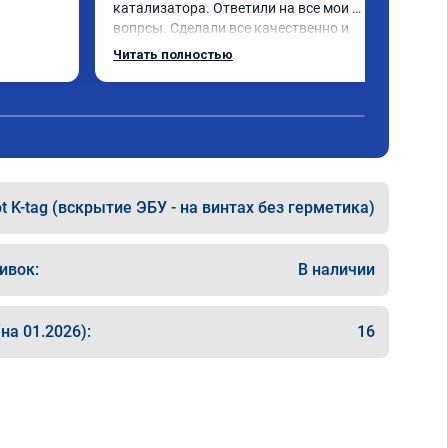
катализатора. Ответили на все мои 
вопрсы. Сделали все качественно и 
несмотря на конец рабочего дня 
Читать полностью
задержались и все доделали. Рекомендую!
t K-tag (вскрытие ЭБУ - на винтах без герметика)
ивок:
В наличии
на 01.2026):
16