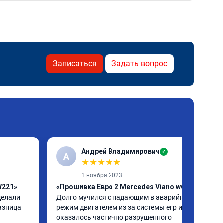
Записаться
Задать вопрос
Андрей Владимирович
✓
А
★
★
★
★
★
1 ноября 2023
W221»
«Прошивка Евро 2 Mercedes Viano w639»
елали 
Долго мучился с падающим в аварийный 
азница 
режим двигателем из за системы егр и как 
оказалось частично разрушенного 