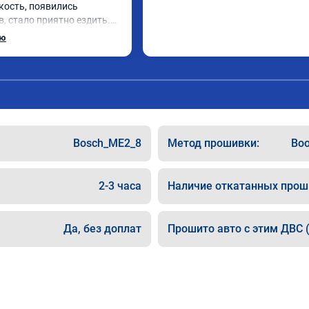
кость, появились 
, стало приятно ездить.

рат, в авто! 🔥
ью
Bosch_ME2_8
Метод прошивки:
Boo
2-3 часа
Наличие откатанных прош
Да, без доплат
Прошито авто с этим ДВС (