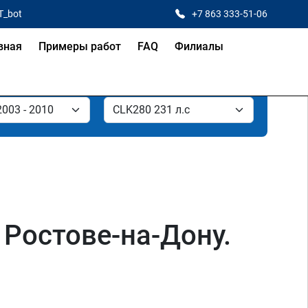
T_bot
+7 863 333-51-06
вная
Примеры работ
FAQ
Филиалы
 Ростове-на-Дону.