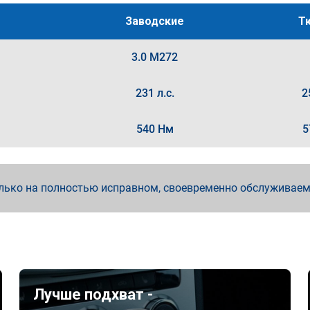
Заводские
Т
3.0 M272
231 л.с.
2
540 Нм
5
лько на полностью исправном, своевременно обслуживае
Лучше подхват -