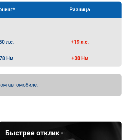
юнинг*
Разница
50 л.с.
+19 л.с.
78 Нм
+38 Нм
мом автомобиле.
Быстрее отклик -