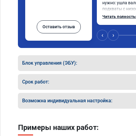
нужно: ушла вал
подхваты с низов
Одни из лучших т
Читать полност
Оставить отзыв
‹
›
Блок управления (ЭБУ):
Срок работ:
Возможна индивидуальная настройка:
Примеры наших работ: