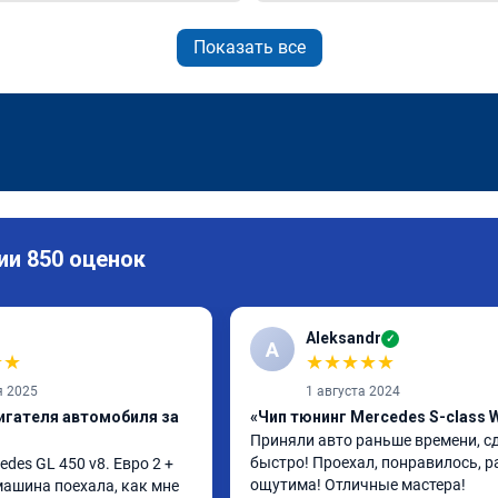
Показать все
ии 850 оценок
Aleksandr
✓
A
★
★
★
★
★
★
★
я 2025
1 августа 2024
игателя автомобиля за
«Чип тюнинг Mercedes S-class 
Приняли авто раньше времени, сд
быстро! Проехал, понравилось, р
es GL 450 v8. Евро 2 + 
ощутима! Отличные мастера!
 машина поехала, как мне 