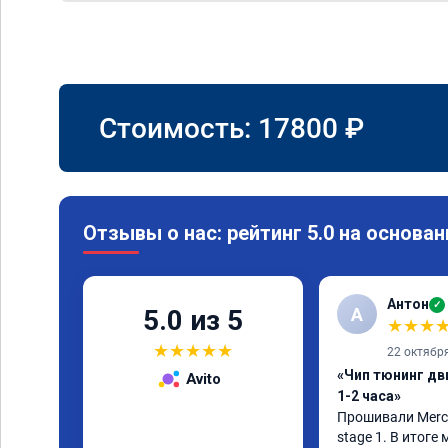
Стоимость:
17800
₽
Отзывы о нас: рейтинг 5.0 на основан
Антон
✓
А
5.0 из 5
★
★
★
★
★
★
★
★
22 октябр
«Чип тюнинг дв
Avito
1-2 часа»
Прошивали Merced
stage 1. В итоге