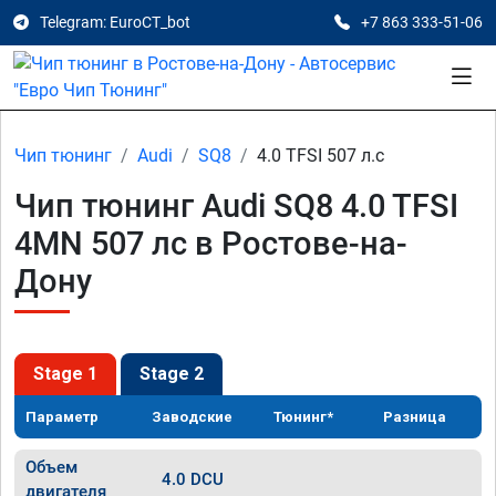
Telegram: EuroCT_bot
+7 863 333-51-06
Чип тюнинг
Audi
SQ8
4.0 TFSI 507 л.с
Чип тюнинг Audi SQ8 4.0 TFSI
4MN 507 лс в Ростове-на-
Дону
Stage 1
Stage 2
Параметр
Заводские
Тюнинг*
Разница
Объем
4.0 DCU
двигателя