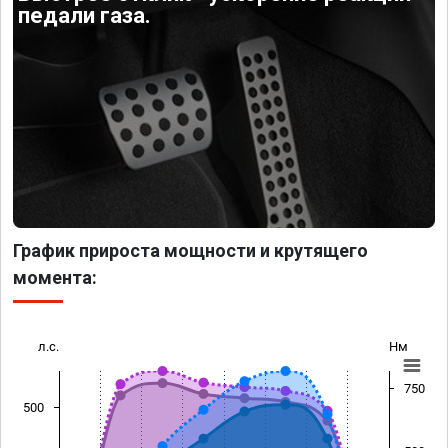
педали газа.
График прироста мощности и крутящего
момента:
л.с.
Нм
750
500