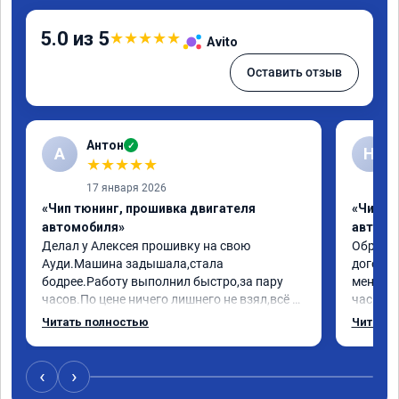
5.0 из 5
★
★
★
★
★
Avito
Оставить отзыв
Антон
✓
А
Н
★
★
★
★
★
17 января 2026
«Чип тюнинг, прошивка двигателя
«Чип т
автомобиля»
автомо
Делал у Алексея прошивку на свою 
Обратилс
Ауди.Машина задышала,стала 
договор
бодрее.Работу выполнил быстро,за пару 
меня вс
часов.По цене ничего лишнего не взял,всё 
час все
как договаривались заранее.После работы 
Арман с
Читать полностью
Читать 
возникали вопросы,всегда консультировал 
летела а
и был на связи.Теперь знаю,куда ехать в 
личку А
случае поломки авто.Однозначно 
может 
‹
›
рекомендую Алексея как грамотного 
спасибо 