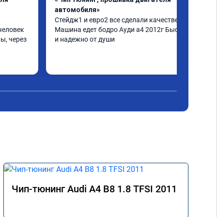
автомобиля»
Стейдж1 и евро2 все сделали качественно. 
человек 
Машина едет бодро Ауди а4 2012г Быстро 
ы, через 
и надежно от души
шинка по 
нее в 
ать не 
ще раз 
Чип-тюнинг Audi A4 B8 1.8 TFSI 2011