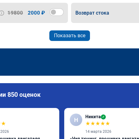
19800
2000 ₽
Возврат стока
Показать все
ии 850 оценок
Никита
✓
Н
★
★
★
★
★
★
★
 2026
14 марта 2026
рошивка двигателя
«Чип тюнинг, прошивка двигат