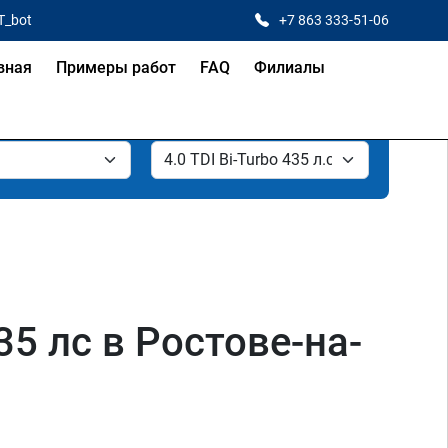
T_bot
+7 863 333-51-06
вная
Примеры работ
FAQ
Филиалы
35 лс в Ростове-на-