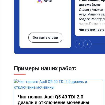
Avito
автомобиля»
Делал у Алексея
Ауди.Машина за
бодрее.Работу в
часов.По цене ни
как договаривал
Читать полност
работы возникал
Оставить отзыв
консультировал 
знаю,куда ехать 
‹
›
авто.Однозначно
как грамотного 
Примеры наших работ:
Чип тюнинг Audi Q5 40 TDI 2.0
дизель и отключение мочевины