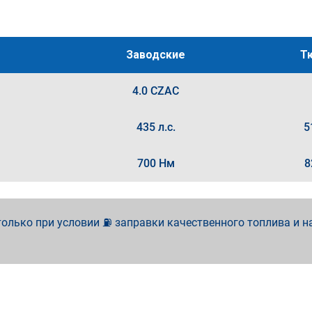
Заводские
Т
4.0 CZAC
435 л.с.
5
700 Нм
8
олько при условии ⛽ заправки качественного топлива и н