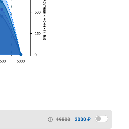
Крутящий момент (Нм)
500
250
0
500
5000
)
19800
2000 ₽