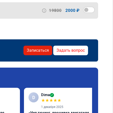
19800
2000 ₽
Записаться
Задать вопрос
Dima
✓
D
★
★
★
★
★
1 декабря 2025
еля
«Чип тюнинг, прошивка двигателя