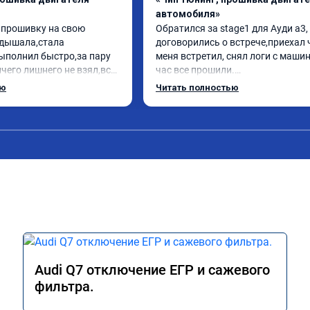
автомобиля»
 прошивку на свою 
Обратился за stage1 для Ауди а3, 
дышала,стала 
договорились о встрече,приехал 
ыполнил быстро,за пару 
меня встретил, снял логи с машин
чего лишнего не взял,всё 
час все прошили.

ись заранее.После 
Арман спасибо тебе огромное, ма
ью
Читать полностью
и вопросы,всегда 
летела а не поехала! Как писал ра
и был на связи.Теперь 
личку Арману смерть с косой догн
в случае поломки 
может 🤣машина едет не в себя, е
 рекомендую Алексея 
спасибо вам!!!!!!!
специалиста!
Audi Q7 отключение ЕГР и сажевого
фильтра.