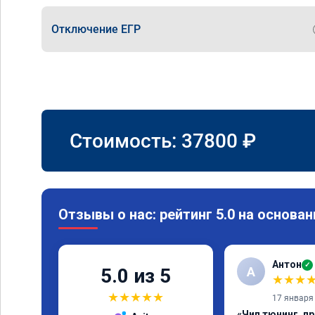
Отключение ЕГР
Стоимость:
37800
₽
Отзывы о нас: рейтинг 5.0 на основан
Антон
✓
А
5.0 из 5
★
★
★
★
★
★
★
★
17 января
«Чип тюнинг, п