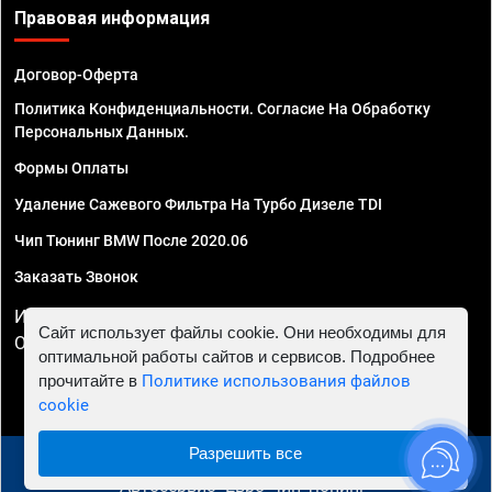
Правовая информация
Договор-Оферта
Политика Конфиденциальности. Согласие На Обработку
Персональных Данных.
Формы Оплаты
Удаление Сажевого Фильтра На Турбо Дизеле TDI
Чип Тюнинг BMW После 2020.06
Заказать Звонок
ИП Смирнов Георгий Павлович. ИНН 781302555843,
Сайт использует файлы cookie. Они необходимы для
ОГРНИП 324470400032610
оптимальной работы сайтов и сервисов. Подробнее
прочитайте в
Политике использования файлов
cookie
Разрешить все
© 2010 - 2026 Чип тюнинг в Ростове-на-Дону -
Автосервис "Евро Чип Тюнинг"