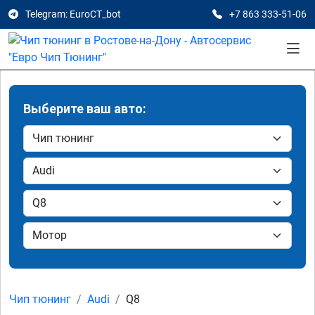
Telegram: EuroCT_bot
+7 863 333-51-06
Выберите ваш авто:
Чип тюнинг
Audi
Q8