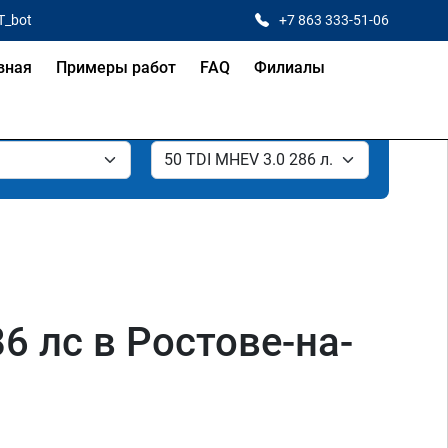
T_bot
+7 863 333-51-06
вная
Примеры работ
FAQ
Филиалы
6 лс в Ростове-на-