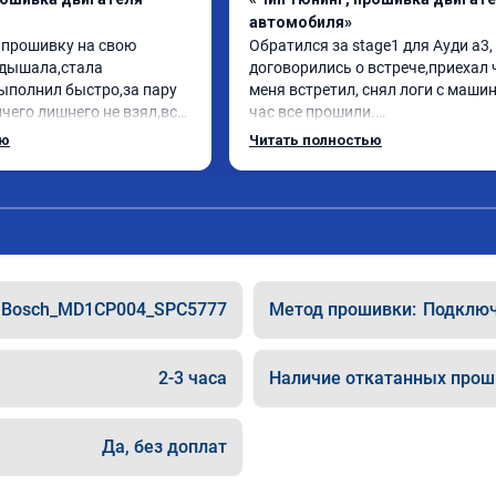
автомобиля»
 прошивку на свою 
Обратился за stage1 для Ауди а3, 
дышала,стала 
договорились о встрече,приехал 
ыполнил быстро,за пару 
меня встретил, снял логи с машин
чего лишнего не взял,всё 
час все прошили.

ись заранее.После 
Арман спасибо тебе огромное, ма
ью
Читать полностью
и вопросы,всегда 
летела а не поехала! Как писал ра
и был на связи.Теперь 
личку Арману смерть с косой догн
в случае поломки 
может 🤣машина едет не в себя, е
 рекомендую Алексея 
спасибо вам!!!!!!!
специалиста!
Bosch_MD1CP004_SPC5777
Метод прошивки:
Подключе
2-3 часа
Наличие откатанных прош
Да, без доплат