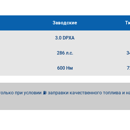
Заводские
Т
3.0 DPXA
286 л.с.
3
600 Нм
7
олько при условии ⛽ заправки качественного топлива и н