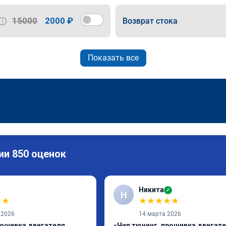
15000
2000 ₽
Возврат стока
Показать все
ии 850 оценок
Никита
✓
Н
★
★
★
★
★
★
★
 2026
14 марта 2026
рошивка двигателя
«Чип тюнинг, прошивка двигат