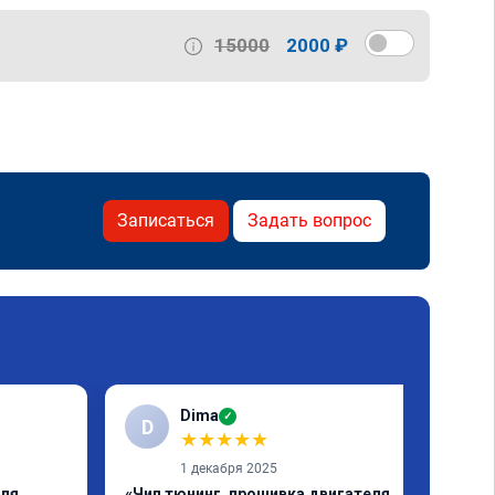
15000
2000 ₽
Записаться
Задать вопрос
Dima
✓
D
★
★
★
★
★
1 декабря 2025
еля
«Чип тюнинг, прошивка двигателя