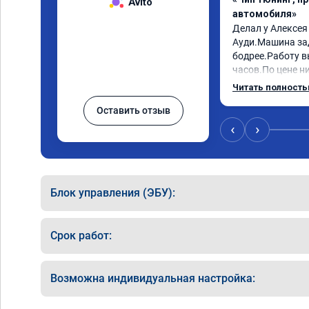
Avito
автомобиля»
Делал у Алексея
Ауди.Машина за
бодрее.Работу в
часов.По цене ни
как договаривал
Читать полност
работы возникал
Оставить отзыв
консультировал 
знаю,куда ехать 
‹
›
авто.Однозначно
как грамотного 
Блок управления (ЭБУ):
Срок работ:
Возможна индивидуальная настройка: