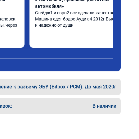
автомобиля»
Стейдж1 и евро2 все сделали качественно. 
человек 
Машина едет бодро Ауди а4 2012г Быстро 
ы, через 
и надежно от души
шинка по 
нее в 
ать не 
ще раз 
ние к разъему ЭБУ (Bitbox / PCM). До мая 2020г
ивок:
В наличии