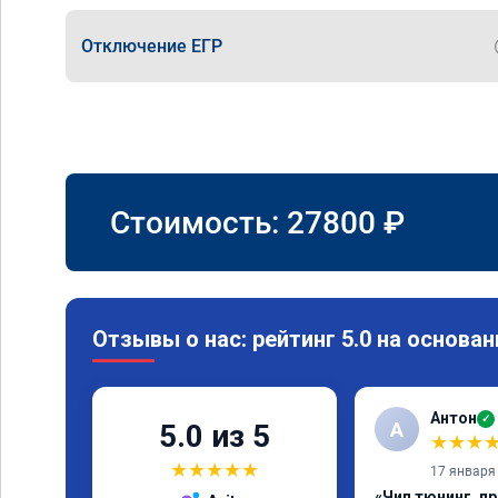
Отключение ЕГР
Стоимость:
27800
₽
Отзывы о нас: рейтинг 5.0 на основан
Антон
✓
А
5.0 из 5
★
★
★
★
★
★
★
★
17 января
«Чип тюнинг, п