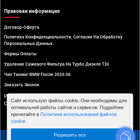
Правовая информация
Договор-Оферта
Политика Конфиденциальности. Согласие На Обработку
Персональных Данных.
Формы Оплаты
Удаление Сажевого Фильтра На Турбо Дизеле TDI
Чип Тюнинг BMW После 2020.06
Заказать Звонок
ИП Смирнов Георгий Павлович. ИНН 781302555843,
Сайт использует файлы cookie. Они необходимы для
ОГРНИП 324470400032610
оптимальной работы сайтов и сервисов. Подробнее
прочитайте в
Политике использования файлов
cookie
Разрешить все
© 2010 - 2026 Чип тюнинг в Ростове-на-Дону -