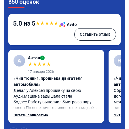
850 оценок
5.0 из 5
★
★
★
★
★
Avito
Оставить отзыв
Антон
✓
А
Н
★
★
★
★
★
17 января 2026
«Чип тюнинг, прошивка двигателя
«Чип т
автомобиля»
автомо
Делал у Алексея прошивку на свою 
Обратилс
Ауди.Машина задышала,стала 
договор
бодрее.Работу выполнил быстро,за пару 
меня вс
часов.По цене ничего лишнего не взял,всё 
час все
как договаривались заранее.После работы 
Арман с
Читать полностью
Читать 
возникали вопросы,всегда консультировал 
летела а
и был на связи.Теперь знаю,куда ехать в 
личку А