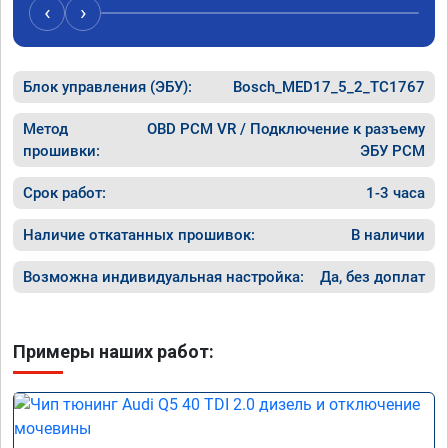
случае поломки авто.Однозначно 
может 
‹
›
рекомендую Алексея как грамотного 
спасибо 
специалиста!
Блок управления (ЭБУ):
Bosch_MED17_5_2_TC1767
Метод
OBD PCM VR / Подключение к разъему
прошивки:
ЭБУ PCM
Срок работ:
1-3 часа
Наличие откатанных прошивок:
В наличии
Возможна индивидуальная настройка:
Да, без доплат
Примеры наших работ: