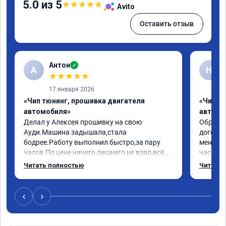
5.0 из 5
★
★
★
★
★
Avito
Оставить отзыв
Антон
✓
А
Н
★
★
★
★
★
17 января 2026
«Чип тюнинг, прошивка двигателя
«Чип т
автомобиля»
автомо
Делал у Алексея прошивку на свою 
Обратилс
Ауди.Машина задышала,стала 
договор
бодрее.Работу выполнил быстро,за пару 
меня вс
часов.По цене ничего лишнего не взял,всё 
час все
как договаривались заранее.После работы 
Арман с
Читать полностью
Читать 
возникали вопросы,всегда консультировал 
летела а
и был на связи.Теперь знаю,куда ехать в 
личку А
случае поломки авто.Однозначно 
может 
‹
›
рекомендую Алексея как грамотного 
спасибо 
специалиста!