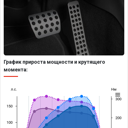
График прироста мощности и крутящего
момента:
л.с.
Нм
300
150
200
100