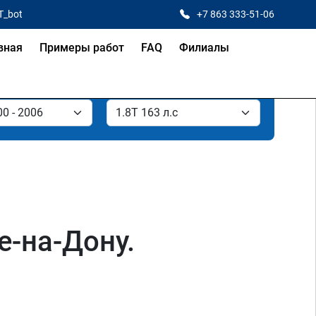
T_bot
+7 863 333-51-06
вная
Примеры работ
FAQ
Филиалы
е-на-Дону.