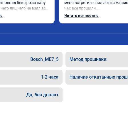
ыполнил быстро,за пару 
меня встретил, снял логи с машин
чего лишнего не взял,всё 
час все прошили.

ись заранее.После 
Арман спасибо тебе огромное, ма
ью
Читать полностью
и вопросы,всегда 
летела а не поехала! Как писал ра
и был на связи.Теперь 
личку Арману смерть с косой догн
в случае поломки 
может 🤣машина едет не в себя, е
 рекомендую Алексея 
спасибо вам!!!!!!!
специалиста!
Bosch_ME7_5
Метод прошивки:
1-2 часа
Наличие откатанных прош
Да, без доплат