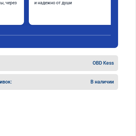
ы, через 
и надежно от души
шинка по 
нее в 
ать не 
ще раз 
OBD Kess
ивок:
В наличии