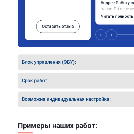
бодрее.Работу в
часов.По цене ни
как договаривал
Читать полност
работы возникал
Оставить отзыв
консультировал 
знаю,куда ехать 
‹
›
авто.Однозначно
как грамотного 
Блок управления (ЭБУ):
Срок работ:
Возможна индивидуальная настройка:
Примеры наших работ: