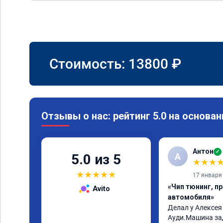
Стоимость:
13800
₽
Отзывы о нас: рейтинг 5.0 на основан
Антон
✓
А
5.0 из 5
★
★
★
★
★
★
★
★
17 января
«Чип тюнинг, п
Avito
автомобиля»
Делал у Алексея
Ауди.Машина за