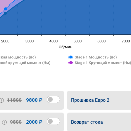
2000
3000
4000
5000
6000
7000
Об/мин
кая мощность (лс)
Stage 1 Мощность (лс)
кой крутящий момент (Нм)
Stage 1 Крутящий момент (Нм
11800
9800 ₽
Прошивка Евро 2
9800
2000 ₽
Возврат стока