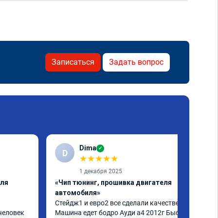
Записаться
Задать вопрос
Dima
✓
D
★
★
★
★
★
1 декабря 2025
еля
«Чип тюнинг, прошивка двигателя
автомобиля»
Стейдж1 и евро2 все сделали качественно. 
человек 
Машина едет бодро Ауди а4 2012г Быстро 