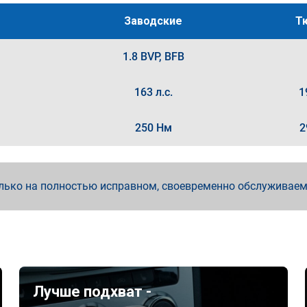
Заводские
Т
1.8 BVP, BFB
163 л.с.
1
250 Нм
2
лько на полностью исправном, своевременно обслуживае
Лучше подхват -