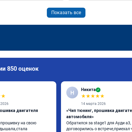
Показать все
ии 850 оценок
Никита
✓
Н
★
★
★
★
★
★
★
 2026
14 марта 2026
рошивка двигателя
«Чип тюнинг, прошивка двигат
автомобиля»
 прошивку на свою 
Обратился за stage1 для Ауди а3, 
дышала,стала 
договорились о встрече,приехал 