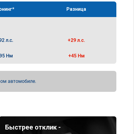
юнинг*
Разница
92 л.с.
+29 л.с.
95 Нм
+45 Нм
мом автомобиле.
Быстрее отклик -