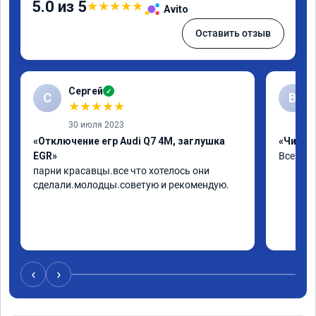
5.0 из 5
★
★
★
★
★
Avito
Оставить отзыв
Сергей
✓
С
В
★
★
★
★
★
30 июля 2023
«Отключение егр Audi Q7 4M, заглушка
«Чип тю
EGR»
Все хор
парни красавцы.все что хотелось они 
сделали.молодцы.советую и рекомендую.
‹
›