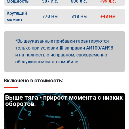
Мощность
507 л.с.
606 л.с.
+99 л.с.
Крутящий
770 Нм
818 Нм
+48 Нм
момент
Вышеуказанные прибавки гарантируются
только при условии ⛽ заправки АИ100/АИ98
и на полностью исправном, своевременно
обслуживаемом автомобиле.
Включено в стоимость:
Выше тяга - прирост момента с низких
оборотов.