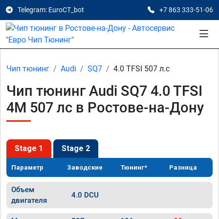
Telegram: EuroCT_bot
+7 863 333-51-06
Чип тюнинг
Audi
SQ7
4.0 TFSI 507 л.с
Чип тюнинг Audi SQ7 4.0 TFSI
4M 507 лс в Ростове-на-Дону
Stage 1
Stage 2
Параметр
Заводские
Тюнинг*
Разница
Объем
4.0 DCU
двигателя