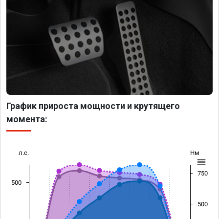
График прироста мощности и крутящего
момента:
л.с.
Нм
750
500
500