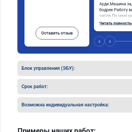
Ауди.Машина за
бодрее.Работу в
часов.По цене ни
как договаривал
Читать полност
работы возникал
Оставить отзыв
консультировал 
знаю,куда ехать 
‹
›
авто.Однозначно
как грамотного 
Блок управления (ЭБУ):
Срок работ:
Возможна индивидуальная настройка:
Примеры наших работ: