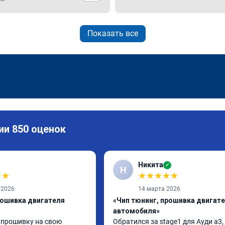
Показать все
ии 850 оценок
Никита
✓
Н
★
★
★
★
★
★
★
 2026
14 марта 2026
рошивка двигателя
«Чип тюнинг, прошивка двигат
автомобиля»
 прошивку на свою 
Обратился за stage1 для Ауди а3, 