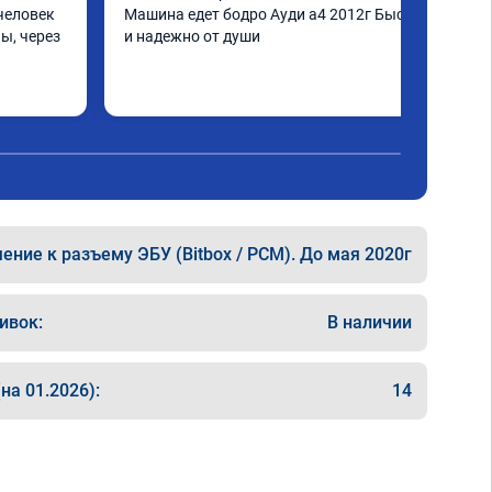
человек 
Машина едет бодро Ауди а4 2012г Быстро 
ы, через 
и надежно от души
шинка по 
нее в 
ать не 
ще раз 
ние к разъему ЭБУ (Bitbox / PCM). До мая 2020г
ивок:
В наличии
на 01.2026):
14