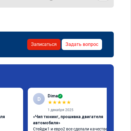
Записаться
Задать вопрос
Dima
✓
D
★
★
★
★
★
1 декабря 2025
еля
«Чип тюнинг, прошивка двигателя
автомобиля»
Стейдж1 и евро2 все сделали качественно. 