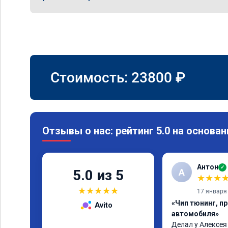
Стоимость:
23800
₽
Отзывы о нас: рейтинг 5.0 на основан
Антон
✓
А
5.0 из 5
★
★
★
★
★
★
★
★
17 января
«Чип тюнинг, п
Avito
автомобиля»
Делал у Алексея