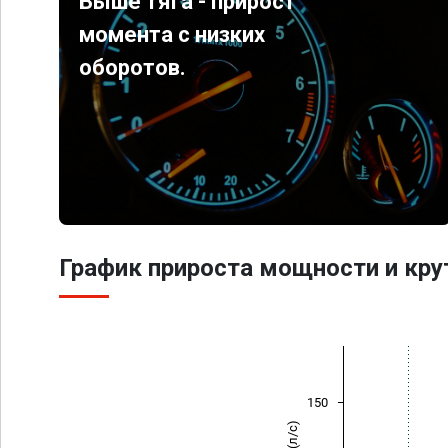
Выше тяга - прирост
момента с низких
оборотов.
График прироста мощности и кр
150