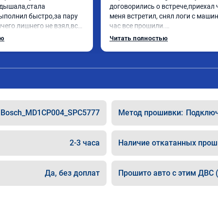
дышала,стала 
договорились о встрече,приехал 
ыполнил быстро,за пару 
меня встретил, снял логи с машин
чего лишнего не взял,всё 
час все прошили.

ись заранее.После 
Арман спасибо тебе огромное, ма
ью
Читать полностью
и вопросы,всегда 
летела а не поехала! Как писал ра
и был на связи.Теперь 
личку Арману смерть с косой догн
в случае поломки 
может 🤣машина едет не в себя, е
 рекомендую Алексея 
спасибо вам!!!!!!!
специалиста!
Bosch_MD1CP004_SPC5777
Метод прошивки:
Подключе
2-3 часа
Наличие откатанных прош
Да, без доплат
Прошито авто с этим ДВС (