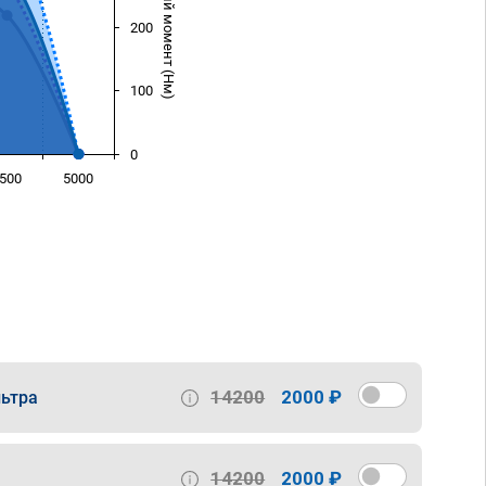
Крутящий момент (Нм)
200
100
0
500
5000
)
14200
2000 ₽
ьтра
14200
2000 ₽