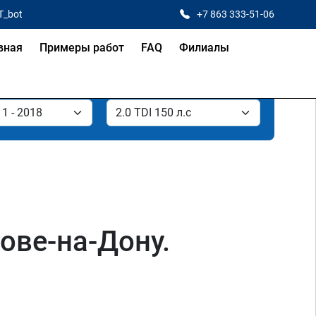
T_bot
+7 863 333-51-06
вная
Примеры работ
FAQ
Филиалы
тове-на-Дону.