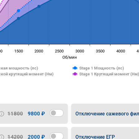
00
1500
2000
2500
3000
3500
4000
4
Об/мин
кая мощность (лс)
Stage 1 Мощность (лс)
кой крутящий момент (Нм)
Stage 1 Крутящий момент (Нм
11800
9800 ₽
Отключение сажевого фил
14200
2000 ₽
Отключение ЕГР