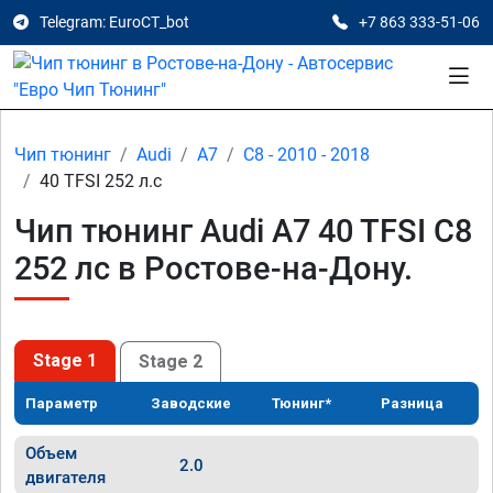
Telegram: EuroCT_bot
+7 863 333-51-06
Чип тюнинг
Audi
A7
C8 - 2010 - 2018
40 TFSI 252 л.с
Чип тюнинг Audi A7 40 TFSI C8
252 лс в Ростове-на-Дону.
Stage 1
Stage 2
Параметр
Заводские
Тюнинг*
Разница
Объем
2.0
двигателя