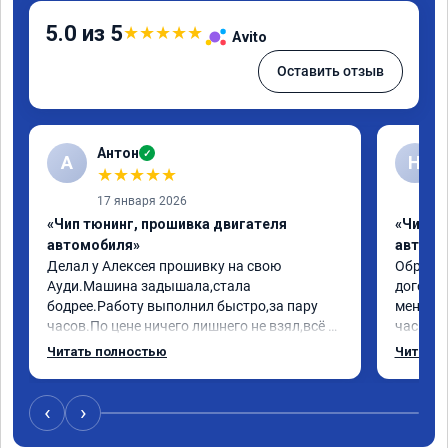
5.0 из 5
★
★
★
★
★
Avito
Оставить отзыв
Антон
✓
А
Н
★
★
★
★
★
17 января 2026
«Чип тюнинг, прошивка двигателя
«Чип т
автомобиля»
автомо
Делал у Алексея прошивку на свою 
Обратилс
Ауди.Машина задышала,стала 
договор
бодрее.Работу выполнил быстро,за пару 
меня вс
часов.По цене ничего лишнего не взял,всё 
час все
как договаривались заранее.После работы 
Арман с
Читать полностью
Читать 
возникали вопросы,всегда консультировал 
летела а
и был на связи.Теперь знаю,куда ехать в 
личку А
случае поломки авто.Однозначно 
может 
‹
›
рекомендую Алексея как грамотного 
спасибо 
специалиста!