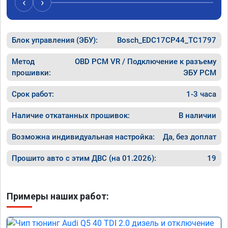
‹
›
рекомендую Алексея как грамотного 
спасибо 
специалиста!
Блок управления (ЭБУ):
Bosch_EDC17CP44_TC1797
Метод
OBD PCM VR / Подключение к разъему
прошивки:
ЭБУ PCM
Срок работ:
1-3 часа
Наличие откатанных прошивок:
В наличии
Возможна индивидуальная настройка:
Да, без доплат
Прошито авто с этим ДВС (на 01.2026):
19
Примеры наших работ: