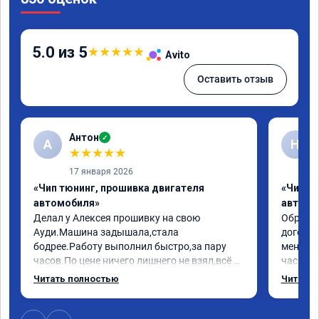
5.0 из 5
★
★
★
★
★
Avito
Оставить отзыв
Антон
✓
А
Н
★
★
★
★
★
17 января 2026
«Чип тюнинг, прошивка двигателя
«Чип т
автомобиля»
автомо
Делал у Алексея прошивку на свою 
Обратилс
Ауди.Машина задышала,стала 
договор
бодрее.Работу выполнил быстро,за пару 
меня вс
часов.По цене ничего лишнего не взял,всё 
час все
как договаривались заранее.После работы 
Арман с
Читать полностью
Читать 
возникали вопросы,всегда консультировал 
летела а
и был на связи.Теперь знаю,куда ехать в 
личку А
случае поломки авто.Однозначно 
может 