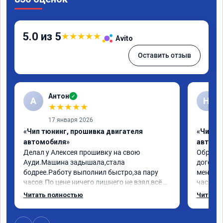
5.0 из 5
★
★
★
★
★
Avito
Оставить отзыв
Антон
✓
А
Н
★
★
★
★
★
17 января 2026
«Чип тюнинг, прошивка двигателя
«Чип т
автомобиля»
автомо
Делал у Алексея прошивку на свою 
Обратилс
Ауди.Машина задышала,стала 
договор
бодрее.Работу выполнил быстро,за пару 
меня вс
часов.По цене ничего лишнего не взял,всё 
час все
как договаривались заранее.После работы 
Арман с
Читать полностью
Читать 
возникали вопросы,всегда консультировал 
летела а
и был на связи.Теперь знаю,куда ехать в 
личку А
случае поломки авто.Однозначно 
может 