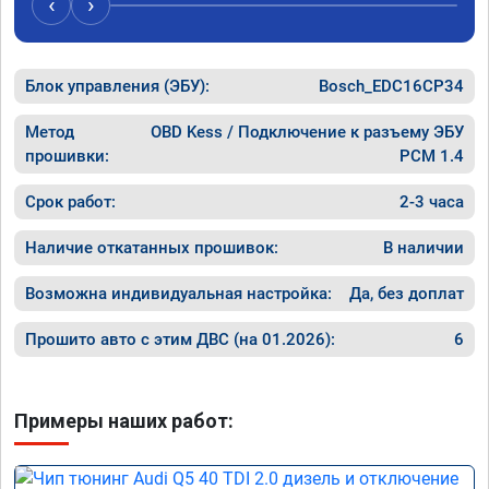
‹
›
рекомендую Алексея как грамотного 
спасибо 
специалиста!
Блок управления (ЭБУ):
Bosch_EDC16CP34
Метод
OBD Kess / Подключение к разъему ЭБУ
прошивки:
PCM 1.4
Срок работ:
2-3 часа
Наличие откатанных прошивок:
В наличии
Возможна индивидуальная настройка:
Да, без доплат
Прошито авто с этим ДВС (на 01.2026):
6
Примеры наших работ: