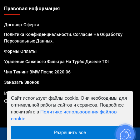
Правовая информация
Договор-Оферта
Политика Конфиденциальности. Согласие На Обработку
Персональных Данных.
Формы Оплаты
Удаление Сажевого Фильтра На Турбо Дизеле TDI
Чип Тюнинг BMW После 2020.06
Заказать Звонок
ИП Смирнов Георгий Павлович. ИНН 781302555843,
Сайт использует файлы cookie. Они необходимы для
ОГРНИП 324470400032610
оптимальной работы сайтов и сервисов. Подробнее
прочитайте в
Политике использования файлов
cookie
Разрешить все
© 2010 - 2026 Чип тюнинг в Ростове-на-Дону -