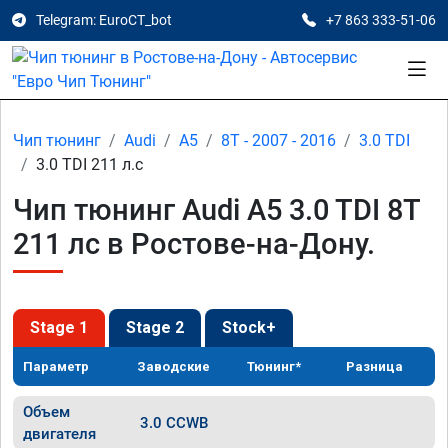
Telegram: EuroCT_bot
+7 863 333-51-06
Чип тюнинг
Audi
A5
8T - 2007 - 2016
3.0 TDI
3.0 TDI 211 л.с
Чип тюнинг Audi A5 3.0 TDI 8T
211 лс в Ростове-на-Дону.
Stage 1
Stage 2
Stock+
Параметр
Заводские
Тюнинг*
Разница
Объем
3.0 CCWB
двигателя