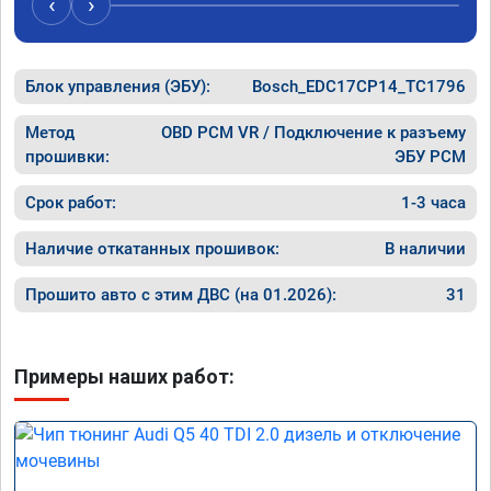
‹
›
рекомендую Алексея как грамотного 
спасибо 
специалиста!
Блок управления (ЭБУ):
Bosch_EDC17CP14_TC1796
Метод
OBD PCM VR / Подключение к разъему
прошивки:
ЭБУ PCM
Срок работ:
1-3 часа
Наличие откатанных прошивок:
В наличии
Прошито авто с этим ДВС (на 01.2026):
31
Примеры наших работ: