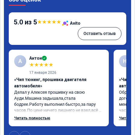
5.0 из 5
★
★
★
★
★
Avito
Оставить отзыв
Антон
✓
А
Н
★
★
★
★
★
17 января 2026
«Чип тюнинг, прошивка двигателя
«Чип т
автомобиля»
автомо
Делал у Алексея прошивку на свою 
Обратилс
Ауди.Машина задышала,стала 
договор
бодрее.Работу выполнил быстро,за пару 
меня вс
часов.По цене ничего лишнего не взял,всё 
час все
как договаривались заранее.После работы 
Арман с
Читать полностью
Читать 
возникали вопросы,всегда консультировал 
летела а
и был на связи.Теперь знаю,куда ехать в 
личку А
случае поломки авто.Однозначно 
может 