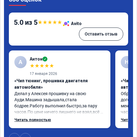
5.0 из 5
★
★
★
★
★
Avito
Оставить отзыв
Антон
✓
А
Н
★
★
★
★
★
17 января 2026
«Чип тюнинг, прошивка двигателя
«Чип т
автомобиля»
автомо
Делал у Алексея прошивку на свою 
Обратилс
Ауди.Машина задышала,стала 
договор
бодрее.Работу выполнил быстро,за пару 
меня вс
часов.По цене ничего лишнего не взял,всё 
час все
как договаривались заранее.После работы 
Арман с
Читать полностью
Читать 
возникали вопросы,всегда консультировал 
летела а
и был на связи.Теперь знаю,куда ехать в 
личку А
случае поломки авто.Однозначно 
может 