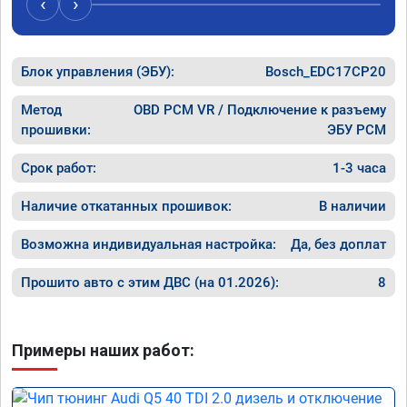
‹
›
рекомендую Алексея как грамотного 
спасибо 
специалиста!
Блок управления (ЭБУ):
Bosch_EDC17CP20
Метод
OBD PCM VR / Подключение к разъему
прошивки:
ЭБУ PCM
Срок работ:
1-3 часа
Наличие откатанных прошивок:
В наличии
Возможна индивидуальная настройка:
Да, без доплат
Прошито авто с этим ДВС (на 01.2026):
8
Примеры наших работ: