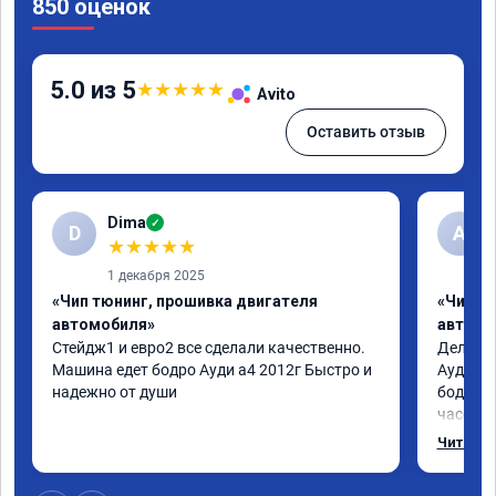
850 оценок
5.0 из 5
★
★
★
★
★
Avito
Оставить отзыв
Dima
✓
D
А
★
★
★
★
★
1 декабря 2025
«Чип тюнинг, прошивка двигателя
«Чип т
автомобиля»
автомо
Стейдж1 и евро2 все сделали качественно. 
Делал у
Машина едет бодро Ауди а4 2012г Быстро и 
Ауди.Ма
надежно от души
бодрее.
часов.П
как дог
Читать 
возника
и был н