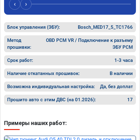
случае 
‹
›
рекомен
специал
Блок управления (ЭБУ):
Bosch_MED17_5_TC1766
Метод
OBD PCM VR / Подключение к разъему
прошивки:
ЭБУ PCM
Срок работ:
1-3 часа
Наличие откатанных прошивок:
В наличии
Возможна индивидуальная настройка:
Да, без доплат
Прошито авто с этим ДВС (на 01.2026):
17
Примеры наших работ: