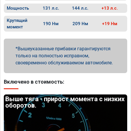
Мощность
131 л.с.
144 л.с.
+13 л.с.
Крутящий
190 Нм
209 Нм
+19 Нм
момент
Вышеуказанные прибавки гарантируются
только на полностью исправном,
своевременно обслуживаемом автомобиле.
Включено в стоимость:
Выше тяга - прирост момента с низких
оборотов.