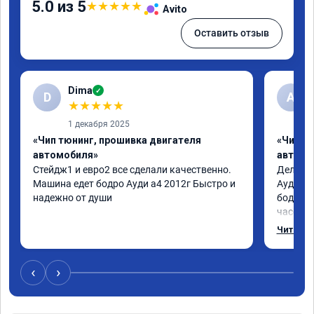
5.0 из 5
★
★
★
★
★
Avito
Оставить отзыв
Dima
✓
D
А
★
★
★
★
★
1 декабря 2025
«Чип тюнинг, прошивка двигателя
«Чип т
автомобиля»
автомо
Стейдж1 и евро2 все сделали качественно. 
Делал у
Машина едет бодро Ауди а4 2012г Быстро и 
Ауди.Ма
надежно от души
бодрее.
часов.П
как дог
Читать 
возника
и был н
случае 
‹
›
рекомен
специал