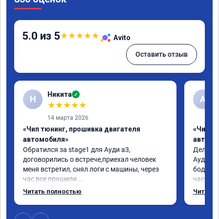
5.0 из 5
★
★
★
★
★
Avito
Оставить отзыв
Никита
✓
Н
А
★
★
★
★
★
14 марта 2026
«Чип тюнинг, прошивка двигателя
«Чип т
автомобиля»
автомо
Обратился за stage1 для Ауди а3, 
Делал у
договорились о встрече,приехал человек 
Ауди.Ма
меня встретил, снял логи с машины, через 
бодрее.
час все прошили.

часов.П
Арман спасибо тебе огромное, машинка по 
как дог
Читать полностью
Читать 
летела а не поехала! Как писал ранее в 
возника
личку Арману смерть с косой догнать не 
и был н
может 🤣машина едет не в себя, еще раз 
случае 