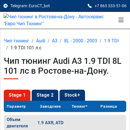
Telegram: EuroCT_bot
+7 863 333-51-06
Чип тюнинг
Audi
A3
8L - 2000 - 2003
1.9 TDI
1.9 TDI 101 л.с
Чип тюнинг Audi A3 1.9 TDI 8L
101 лс в Ростове-на-Дону.
Stage 1
Stage 2
Stock+
Параметр
Заводские
Тюнинг*
Разница
Объем
1.9 AXR, ATD
двигателя