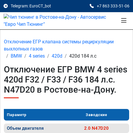
Telegram: EuroCT_bot
+7 863 333-51-06
Отключение ЕГР клапана системы рециркуляции
выхлопных газов
BMW
4 series
420d
420d 184 л.с
Отключение ЕГР BMW 4 series
420d F32 / F33 / F36 184 л.с.
N47D20 в Ростове-на-Дону.
Параметр
Заводские
Объем двигателя
2.0 N47D20