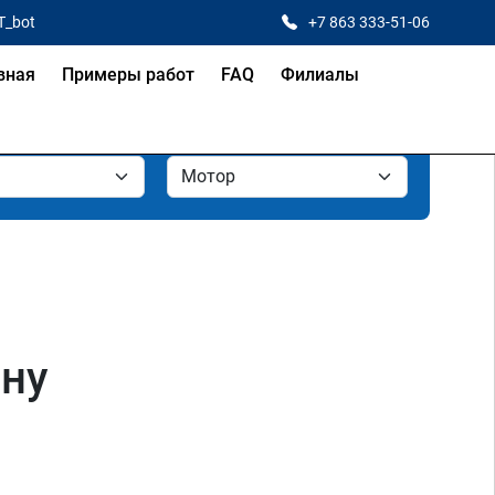
T_bot
+7 863 333-51-06
вная
Примеры работ
FAQ
Филиалы
ну