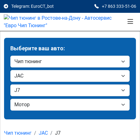
Telegram: EuroCT_bot
+7 863 333-51-06
Выберите ваш авто:
Чип тюнинг
JAC
J7