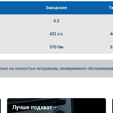
Заводские
Т
6.2
432 л.с.
4
570 Нм
6
лько на полностью исправном, своевременно обслуживае
Лучше подхват -