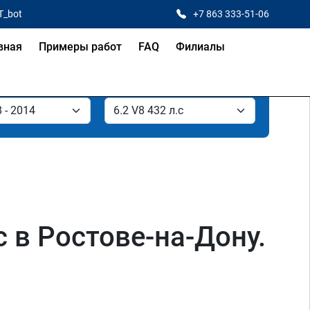
T_bot
+7 863 333-51-06
вная
Примеры работ
FAQ
Филиалы
с в Ростове-на-Дону.