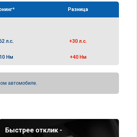
юнинг*
Разница
62 л.с.
+30 л.с.
10 Нм
+40 Нм
мом автомобиле.
Быстрее отклик -