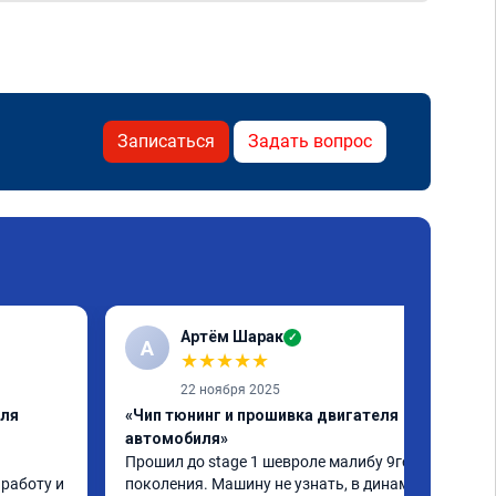
Записаться
Задать вопрос
Артём Шарак
✓
А
★
★
★
★
★
22 ноября 2025
еля
«Чип тюнинг и прошивка двигателя
автомобиля»
Прошил до stage 1 шевроле малибу 9го 
работу и 
поколения. Машину не узнать, в динамике 