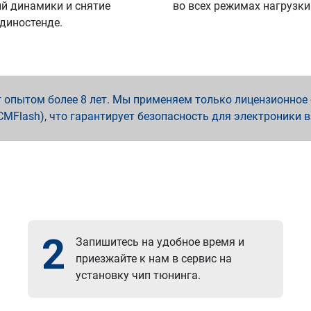
й динамики и снятие
во всех режимах нагрузки
 диностенде.
опытом более 8 лет. Мы применяем только лицензионное о
x, PCMFlash), что гарантирует безопасность для электроники 
2
Запишитесь на удобное время и
приезжайте к нам в сервис на
установку чип тюнинга.