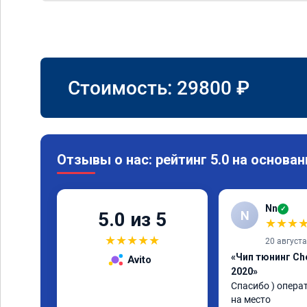
Стоимость:
29800
₽
Отзывы о нас: рейтинг 5.0 на основан
Nn
✓
N
5.0 из 5
★
★
★
★
★
★
★
★
20 август
«Чип тюнинг Che
Avito
2020»
Спасибо ) опера
на место