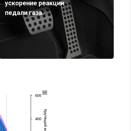
ускорение реакции
педали газа.
600
Крутящий момент (Нм)
400