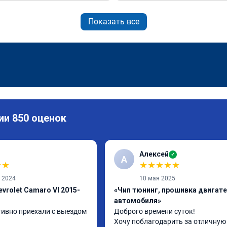
Показать все
ии 850 оценок
Алексей
✓
А
★
★
★
★
★
★
★
а 2024
10 мая 2025
vrolet Camaro VI 2015-
«Чип тюнинг, прошивка двигат
автомобиля»
тивно приехали с выездом 
Доброго времени суток!

Хочу поблагодарить за отличную 