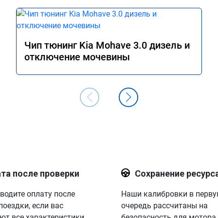
результатом. Ещё раз большое сп
Процветания вашей компании.
Чип тюнинг Kia Mohave 3.0 дизель и
отключение мочевины
та после проверки
Сохранение ресурс
водите оплату после
Наши калибровки в перв
поездки, если вас
очередь рассчитаны на
ют все характеристики.
безопасность для мотора