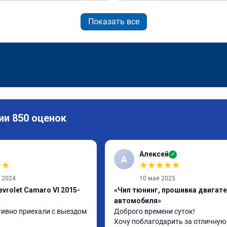
Показать все
ии 850 оценок
Алексей
✓
А
★
★
★
★
★
★
★
а 2024
10 мая 2025
vrolet Camaro VI 2015-
«Чип тюнинг, прошивка двигат
автомобиля»
тивно приехали с выездом 
Доброго времени суток!

Хочу поблагодарить за отличную 