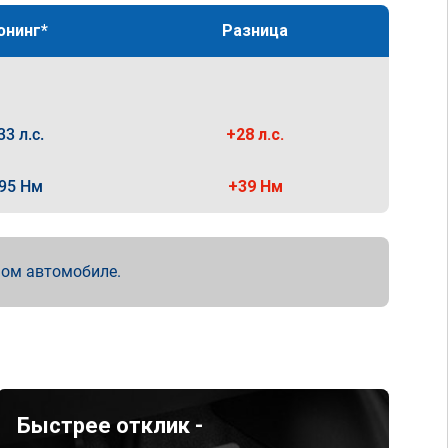
юнинг*
Разница
33 л.с.
+28 л.с.
95 Нм
+39 Нм
мом автомобиле.
Быстрее отклик -