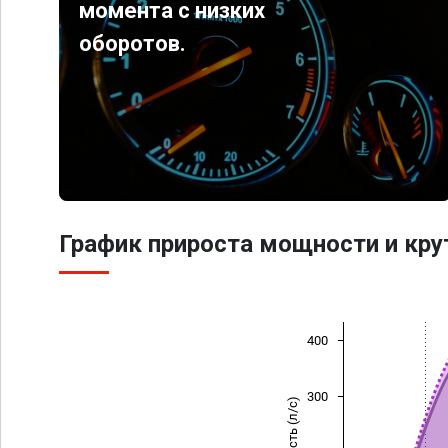
момента с низких
оборотов.
График прироста мощности и кр
400
300
Мощность (л/с)