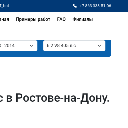
T_bot
+7 863 333-51-06
вная
Примеры работ
FAQ
Филиалы
с в Ростове-на-Дону.