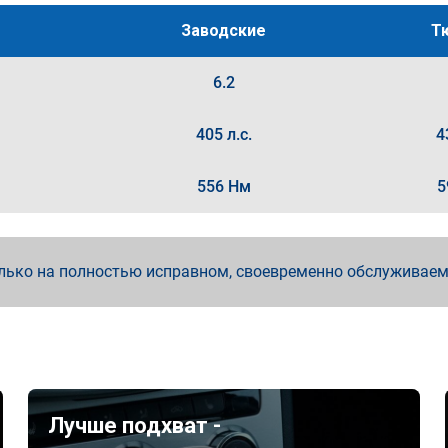
Заводские
Т
6.2
405 л.с.
4
556 Нм
5
лько на полностью исправном, своевременно обслуживае
Лучше подхват -