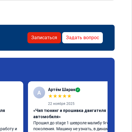
Записаться
Задать вопрос
Артём Шарак
✓
А
★
★
★
★
★
22 ноября 2025
еля
«Чип тюнинг и прошивка двигателя
автомобиля»
Прошил до stage 1 шевроле малибу 9го 
работу и 
поколения. Машину не узнать, в динамике 