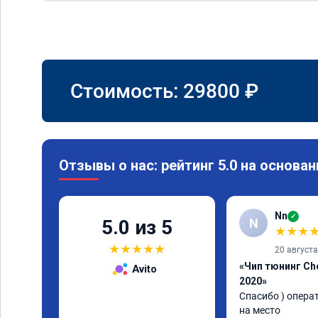
Стоимость:
29800
₽
Отзывы о нас: рейтинг 5.0 на основан
Nn
✓
N
5.0 из 5
★
★
★
★
★
★
★
★
20 август
«Чип тюнинг Che
Avito
2020»
Спасибо ) опера
на место