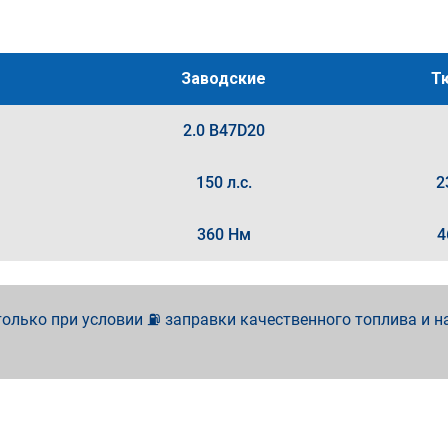
Заводские
Т
2.0 B47D20
150 л.с.
2
360 Нм
4
олько при условии ⛽ заправки качественного топлива и н