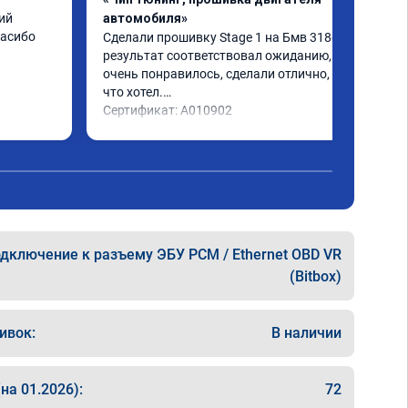
й 
автомобиля»
пасибо
Сделали прошивку Stage 1 на Бмв 318d, 
результат соответствовал ожиданию, все 
очень понравилось, сделали отлично, то 
что хотел.

Сертификат: A010902
дключение к разъему ЭБУ PCM / Ethernet OBD VR
(Bitbox)
ивок:
В наличии
на 01.2026):
72