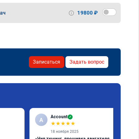
19800 ₽
дач
Записаться
Задать вопрос
Account
✓
A
★
★
★
★
★
18 ноября 2025
«Чип тюнинг, прошивка двигателя