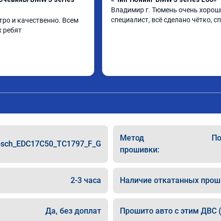
Владимир г. Тюмень очень хороши
специалист, всё сделано чётко, с
ро и качественно. Всем 
 ребят
Метод
По
sch_EDC17C50_TC1797_F_G
прошивки:
2-3 часа
Наличие откатанных прош
Да, без доплат
Прошито авто с этим ДВС (