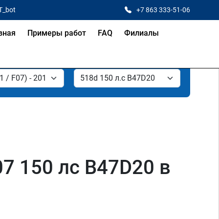
T_bot
+7 863 333-51-06
вная
Примеры работ
FAQ
Филиалы
07 150 лс B47D20 в