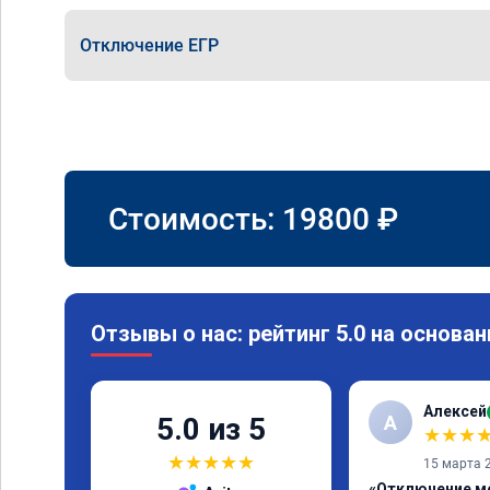
Отключение ЕГР
Стоимость:
19800
₽
Отзывы о нас: рейтинг 5.0 на основан
Алексей
А
5.0 из 5
★
★
★
★
★
★
★
★
15 марта 
«Отключение м