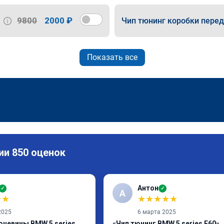
9800
2000 ₽
Чип тюнинг коробки пере
Показать все
ии 850 оценок
Антон
✓
✓
А
★
★
★
★
★
★
★
2025
6 марта 2025
очевины BMW 5 series
«Чип тюнинг BMW 5 series E60»