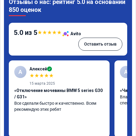
Отзывы о нас: рейтинг 5.0 на основании
850 оценок
5.0 из 5
★
★
★
★
★
Avito
Оставить отзыв
Алексей
✓
А
А
★
★
★
★
★
15 марта 2025
«Отключение мочевины BMW 5 series G30
«Чип тю
/ G31»
Владими
специал
Все сделали быстро и качественно. Всем 
рекомендую этих ребят