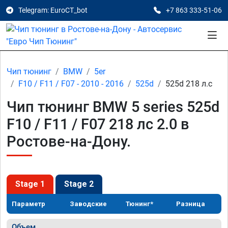
Telegram: EuroCT_bot
+7 863 333-51-06
Чип тюнинг
BMW
5er
F10 / F11 / F07 - 2010 - 2016
525d
525d 218 л.с
Чип тюнинг BMW 5 series 525d
F10 / F11 / F07 218 лс 2.0 в
Ростове-на-Дону.
Stage 1
Stage 2
Параметр
Заводские
Тюнинг*
Разница
Объем