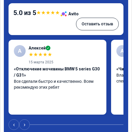
5.0 из 5
★
★
★
★
★
Avito
Оставить отзыв
Алексей
✓
А
А
★
★
★
★
★
15 марта 2025
«Отключение мочевины BMW 5 series G30
«Чип тю
/ G31»
Владими
специал
Все сделали быстро и качественно. Всем 
рекомендую этих ребят
‹
›