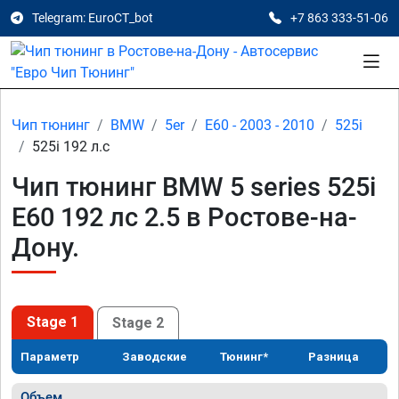
Telegram: EuroCT_bot
+7 863 333-51-06
Чип тюнинг
BMW
5er
E60 - 2003 - 2010
525i
525i 192 л.с
Чип тюнинг BMW 5 series 525i
E60 192 лс 2.5 в Ростове-на-
Дону.
Stage 1
Stage 2
Параметр
Заводские
Тюнинг*
Разница
Объем