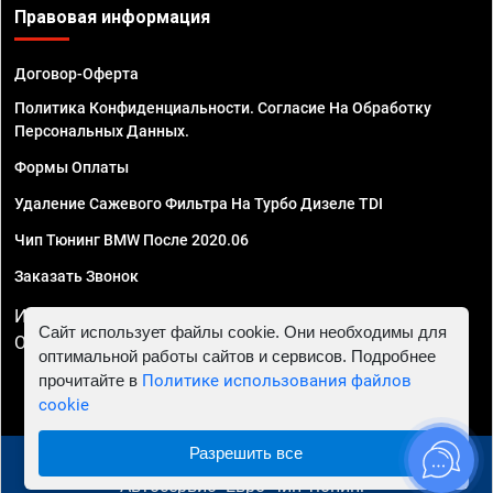
Правовая информация
Договор-Оферта
Политика Конфиденциальности. Согласие На Обработку
Персональных Данных.
Формы Оплаты
Удаление Сажевого Фильтра На Турбо Дизеле TDI
Чип Тюнинг BMW После 2020.06
Заказать Звонок
ИП Смирнов Георгий Павлович. ИНН 781302555843,
Сайт использует файлы cookie. Они необходимы для
ОГРНИП 324470400032610
оптимальной работы сайтов и сервисов. Подробнее
прочитайте в
Политике использования файлов
cookie
Разрешить все
© 2010 - 2026 Чип тюнинг в Ростове-на-Дону -
Автосервис "Евро Чип Тюнинг"