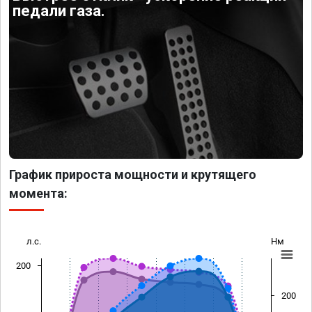
педали газа.
График прироста мощности и крутящего
момента:
л.с.
Нм
200
200