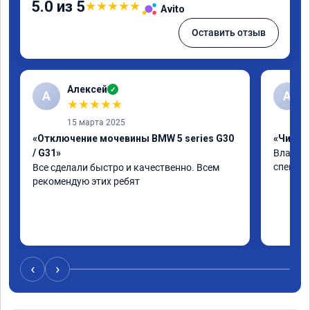
5.0 из 5
★
★
★
★
★
Avito
Оставить отзыв
Алексей
✓
А
А
★
★
★
★
★
15 марта 2025
«Отключение мочевины BMW 5 series G30
«Чип тю
/ G31»
Владими
специал
Все сделали быстро и качественно. Всем 
рекомендую этих ребят
‹
›