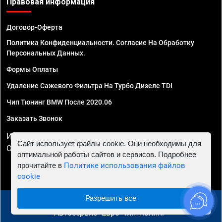
Правовая информация
Договор-Оферта
Политика Конфиденциальности. Согласие На Обработку
Персональных Данных.
Формы Оплаты
Удаление Сажевого Фильтра На Турбо Дизеле TDI
Чип Тюнинг BMW После 2020.06
Заказать Звонок
ИП Смирнов Георгий Павлович. ИНН 781302555843,
Сайт использует файлы cookie. Они необходимы для
ОГРНИП 324470400032610
оптимальной работы сайтов и сервисов. Подробнее
прочитайте в
Политике использования файлов
cookie
Разрешить все
© 2010 - 2026 Чип тюнинг в Ростове-на-Дону -
Автосервис "Евро Чип Тюнинг"