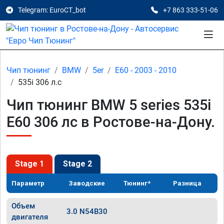
Telegram: EuroCT_bot
+7 863 333-51-06
Чип тюнинг
BMW
5er
E60 - 2003 - 2010
535i 306 л.с
Чип тюнинг BMW 5 series 535i
E60 306 лс в Ростове-на-Дону.
Stage 1
Stage 2
Параметр
Заводские
Тюнинг*
Разница
Объем
3.0 N54B30
двигателя