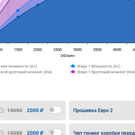
00
1500
2000
2500
3000
3500
4000
4
Об/мин
кая мощность (лс)
Stage 1 Мощность (лс)
кой крутящий момент (Нм)
Stage 1 Крутящий момент (Нм
15000
2000 ₽
Прошивка Евро 2
15000
2000 ₽
Чип тюнинг коробки пере