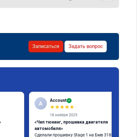
Записаться
Задать вопрос
Account
✓
A
★
★
★
★
★
18 ноября 2025
»
«Чип тюнинг, прошивка двигателя
автомобиля»
Сделали прошивку Stage 1 на Бмв 318d, 