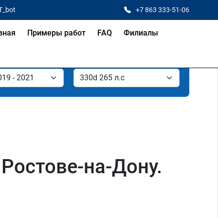
T_bot
+7 863 333-51-06
вная
Примеры работ
FAQ
Филиалы
 Ростове-на-Дону.