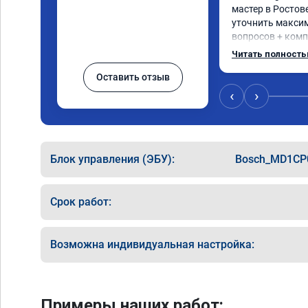
мастер в Ростов
уточнить максим
вопросов + комп
какие допы став
Читать полност
отшивать и т.д.
Оставить отзыв
был быстрее. Од
машина ехать бо
‹
›
200. 🤝🤝🤝🤝
Блок управления (ЭБУ):
Bosch_MD1CP
Срок работ:
Возможна индивидуальная настройка:
Примеры наших работ: