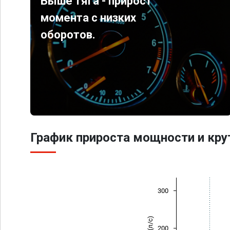
Выше тяга - прирост
момента с низких
оборотов.
График прироста мощности и кр
300
200