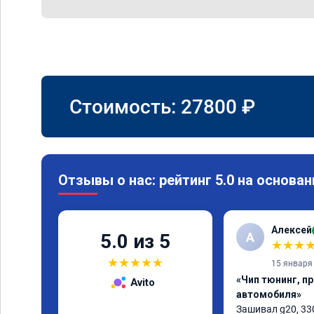
Стоимость:
27800
₽
Отзывы о нас: рейтинг 5.0 на основан
Алексей
А
5.0 из 5
★
★
★
★
★
★
★
★
15 января
«Чип тюнинг, п
Avito
автомобиля»
Зашивал g20, 330