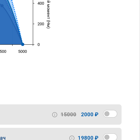
Крутящий момент (Нм)
400
200
0
500
5000
)
15000
2000 ₽
19800 ₽
дач