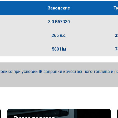
Заводские
Т
3.0 B57D30
265 л.с.
3
580 Нм
7
олько при условии ⛽ заправки качественного топлива и н