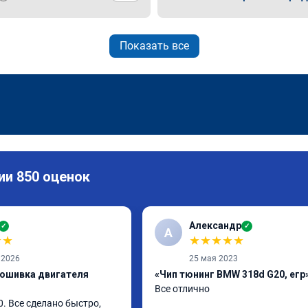
Показать все
ии 850 оценок
Александр
✓
✓
А
★
★
★
★
★
★
★
 2026
25 мая 2023
рошивка двигателя
«Чип тюнинг BMW 318d G20, егр
Все отлично
. Все сделано быстро, 