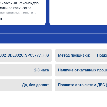
е классный. Рекомендую 
альное количество 
лектацию машины, и 
ить(карты, ограничитель 
ью
) чтобы процесс прошивки 
нозначно рекомендую, 
дрее стала, особенно 100-
002_DDE832C_SPC5777_F_G
Метод прошивки:
Подкл
2-3 часа
Наличие откатанных прош
Да, без доплат
Прошито авто с этим ДВС (