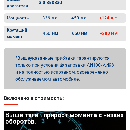
3.0 B58B30
двигателя
Мощность
326 л.с.
450 л.с.
+124 л.с.
Крутящий
450 Нм
650 Нм
+200 Нм
момент
Вышеуказанные прибавки гарантируются
только при условии ⛽ заправки АИ100/АИ98
и на полностью исправном, своевременно
обслуживаемом автомобиле.
Включено в стоимость:
Выше тяга - прирост момента с низких
оборотов.