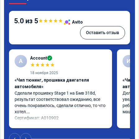
5.0 из 5
★
★
★
★
★
Avito
Оставить отзыв
Account
✓
A
И
★
★
★
★
★
18 ноября 2025
«Чип тюнинг, прошивка двигателя
«Чип т
автомобиля»
автомо
Сделали прошивку Stage 1 на Бмв 318d, 
Делали 
результат соответствовал ожиданию, все 
увеличе
очень понравилось, сделали отлично, то что 
ребята 
хотел.

машина 
Сертификат: A010902
‹
›