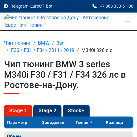
Telegram: EuroCT_bot
+7 863 333-51-06
Чип тюнинг
BMW
3er
F30 / F31 / F34 - 2011 - 2019
M340i 326 л.с
Чип тюнинг BMW 3 series
M340i F30 / F31 / F34 326 лс в
Ростове-на-Дону.
Stage 1
Stage 2
Stock+
Параметр
Заводские
Тюнинг*
Разница
Объем