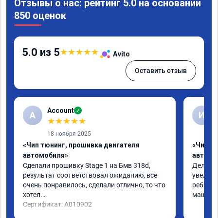
Отзывы о нас: рейтинг 5.0 на основании
850 оценок
5.0 из 5
★
★
★
★
★
Avito
Оставить отзыв
Account
✓
A
И
★
★
★
★
★
18 ноября 2025
«Чип тюнинг, прошивка двигателя
«Чип т
автомобиля»
автомо
Сделали прошивку Stage 1 на Бмв 318d, 
Делали 
результат соответствовал ожиданию, все 
увеличе
очень понравилось, сделали отлично, то что 
ребята 
хотел.

машина 
Сертификат: A010902