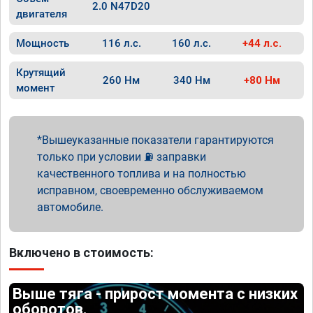
2.0 N47D20
двигателя
Мощность
116 л.с.
160 л.с.
+44 л.с.
Крутящий
260 Нм
340 Нм
+80 Нм
момент
Вышеуказанные показатели гарантируются
только при условии ⛽ заправки
качественного топлива и на полностью
исправном, своевременно обслуживаемом
автомобиле.
Включено в стоимость:
Выше тяга - прирост момента с низких
оборотов.