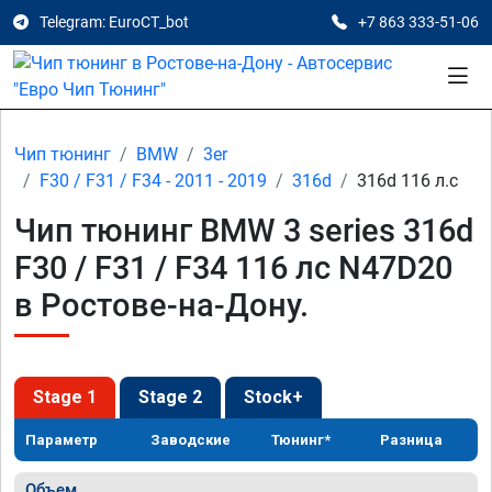
Telegram: EuroCT_bot
+7 863 333-51-06
Чип тюнинг
BMW
3er
F30 / F31 / F34 - 2011 - 2019
316d
316d 116 л.с
Чип тюнинг BMW 3 series 316d
F30 / F31 / F34 116 лс N47D20
в Ростове-на-Дону.
Stage 1
Stage 2
Stock+
Параметр
Заводские
Тюнинг*
Разница
Объем