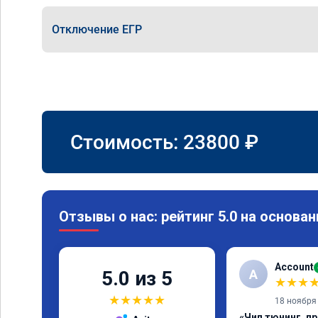
Отключение ЕГР
Стоимость:
23800
₽
Отзывы о нас: рейтинг 5.0 на основан
Account
A
5.0 из 5
★
★
★
★
★
★
★
★
18 ноября
«Чип тюнинг, п