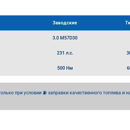
Заводские
Т
3.0 M57D30
231 л.с.
3
500 Нм
6
олько при условии ⛽ заправки качественного топлива и н