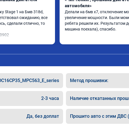
автомобиля»
 Stage 1 на Бмв 318d, 
Делали на бмв х7, отключение мо
етствовал ожиданию, все 
увеличение мощности. Были моме
ь, сделали отлично, то 
ребята решили их. Результатом до
машина поехала), спасибо.
10902
DC16CP35_MPC563_E_series
Метод прошивки:
2-3 часа
Наличие откатанных прош
Да, без доплат
Прошито авто с этим ДВС (