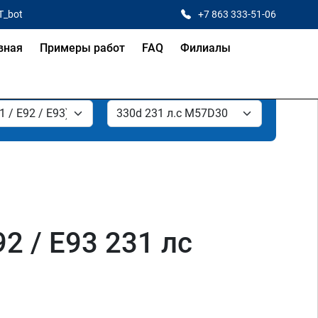
T_bot
+7 863 333-51-06
вная
Примеры работ
FAQ
Филиалы
2 / E93 231 лс