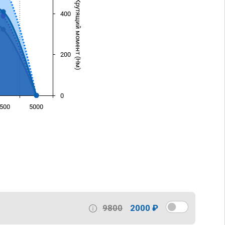
Крутящий момент (Нм)
400
200
0
500
5000
)
9800
2000 ₽