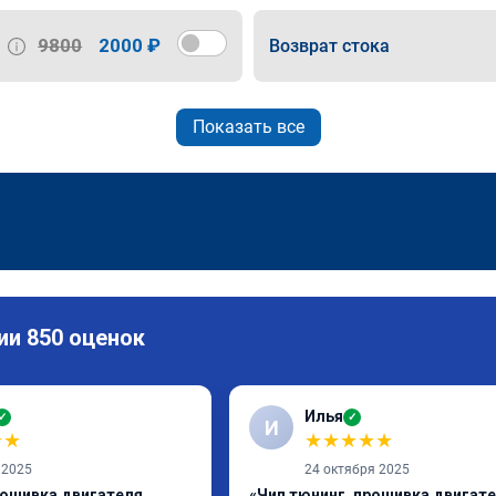
9800
2000 ₽
Возврат стока
Показать все
ии 850 оценок
Илья
✓
✓
И
★
★
★
★
★
★
★
 2025
24 октября 2025
рошивка двигателя
«Чип тюнинг, прошивка двигат