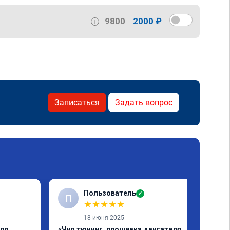
9800
2000 ₽
Записаться
Задать вопрос
Пользователь
✓
П
★
★
★
★
★
18 июня 2025
еля
«Чип тюнинг, прошивка двигателя