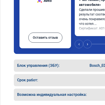
Avito
автомобиля»
Сделали прошивку
результат соотв
очень понравилос
что хотел.

Сертификат: A0
Оставить отзыв
‹
›
Блок управления (ЭБУ):
Bosch_E
Срок работ:
Возможна индивидуальная настройка: