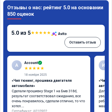
Отзывы о нас: рейтинг 5.0 на основании
850 оценок
5.0 из 5
★
★
★
★
★
Avito
Оставить отзыв
Account
✓
A
И
★
★
★
★
★
18 ноября 2025
«Чип тюнинг, прошивка двигателя
«Чип т
автомобиля»
автомо
Сделали прошивку Stage 1 на Бмв 318d, 
Делали 
результат соответствовал ожиданию, все 
увеличе
очень понравилось, сделали отлично, то что 
ребята 
хотел.

машина 
Сертификат: A010902