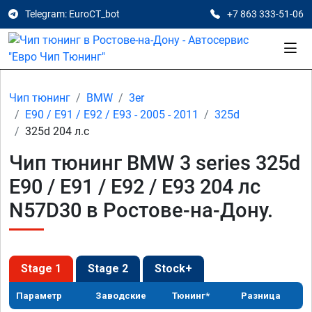
Telegram: EuroCT_bot
+7 863 333-51-06
Чип тюнинг
BMW
3er
E90 / E91 / E92 / E93 - 2005 - 2011
325d
325d 204 л.с
Чип тюнинг BMW 3 series 325d
E90 / E91 / E92 / E93 204 лс
N57D30 в Ростове-на-Дону.
Stage 1
Stage 2
Stock+
Параметр
Заводские
Тюнинг*
Разница