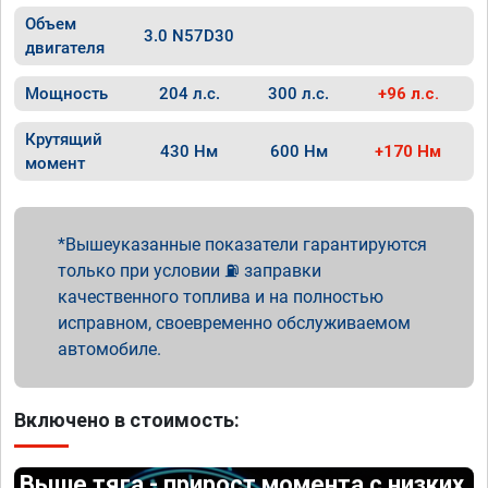
Объем
3.0 N57D30
двигателя
Мощность
204 л.с.
300 л.с.
+96 л.с.
Крутящий
430 Нм
600 Нм
+170 Нм
момент
Вышеуказанные показатели гарантируются
только при условии ⛽ заправки
качественного топлива и на полностью
исправном, своевременно обслуживаемом
автомобиле.
Включено в стоимость:
Выше тяга - прирост момента с низких