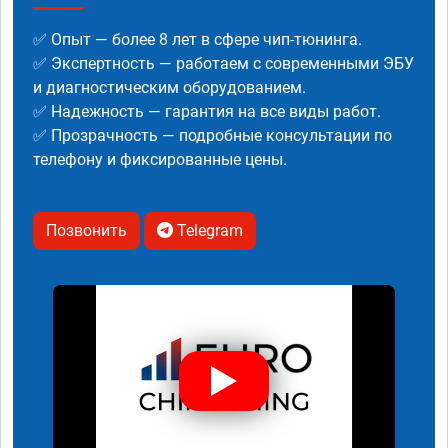
✅ Опыт — более 8 лет в сфере чип-тюнинга.
✅ Экспертность — работаем с современными ЭБУ
и диагностическим оборудованием.
✅ Надежность — гарантия на все виды работ.
✅ Прозрачность — подробные консультации по
телефону и фиксированные цены.
Позвонить
Telegram