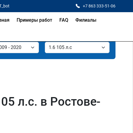
T_bot
+7 863 333-51-06
вная
Примеры работ
FAQ
Филиалы
5 л.с. в Ростове-