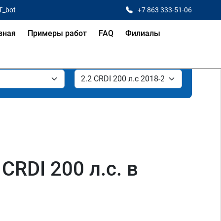
T_bot
+7 863 333-51-06
вная
Примеры работ
FAQ
Филиалы
CRDI 200 л.с. в