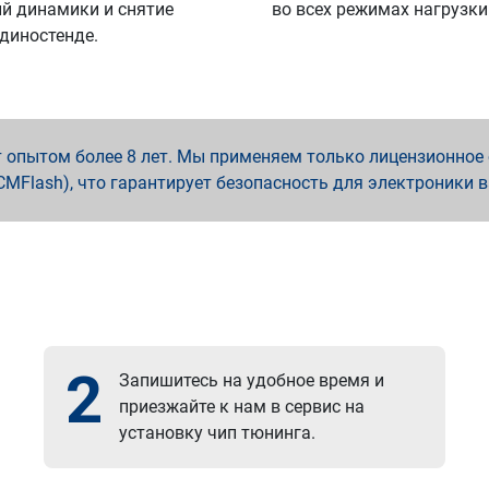
й динамики и снятие
во всех режимах нагрузки
 диностенде.
опытом более 8 лет. Мы применяем только лицензионное о
x, PCMFlash), что гарантирует безопасность для электроники 
2
Запишитесь на удобное время и
приезжайте к нам в сервис на
установку чип тюнинга.