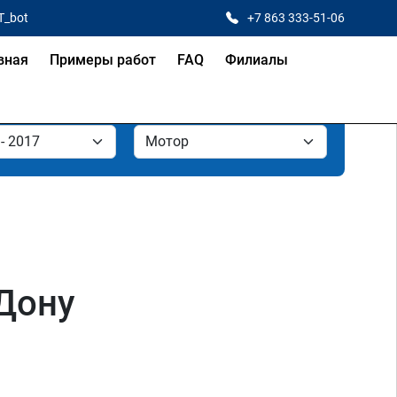
T_bot
+7 863 333-51-06
вная
Примеры работ
FAQ
Филиалы
-Дону