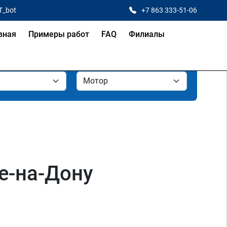
T_bot
+7 863 333-51-06
вная
Примеры работ
FAQ
Филиалы
е-на-Дону