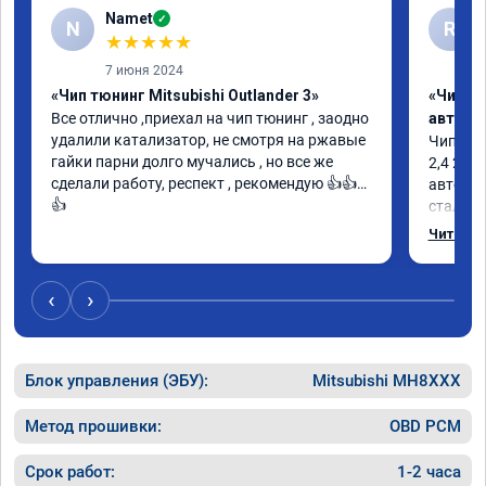
Namet
✓
N
R
★
★
★
★
★
7 июня 2024
«Чип тюнинг Mitsubishi Outlander 3»
«Чип т
Все отлично ,приехал на чип тюнинг , заодно 
автомо
удалили катализатор, не смотря на ржавые 
Чип тюн
гайки парни долго мучались , но все же 
2,4 202
сделали работу, респект , рекомендую 👍👍
автомоб
👍
стал бо
заметны
Читать 
было об
сертифи
‹
›
Блок управления (ЭБУ):
Mitsubishi MH8XXX
Метод прошивки:
OBD PCM
Срок работ:
1-2 часа