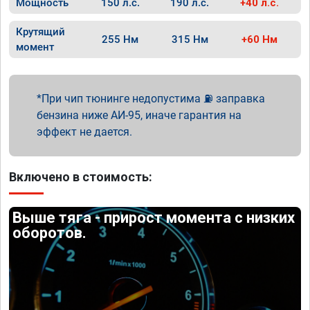
Мощность
150 л.с.
190 л.с.
+40 л.с.
Крутящий
255 Нм
315 Нм
+60 Нм
момент
При чип тюнинге недопустима ⛽ заправка
бензина ниже АИ-95, иначе гарантия на
эффект не дается.
Включено в стоимость:
Выше тяга - прирост момента с низких
оборотов.