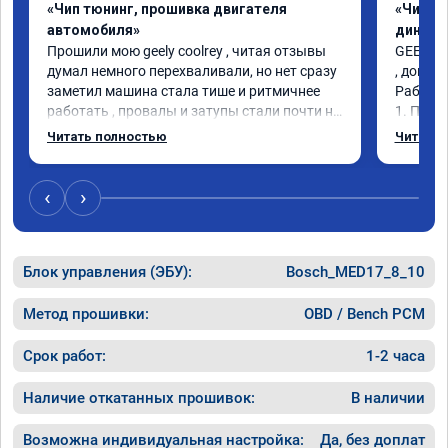
«Чип тюнинг, прошивка двигателя
«Чип тю
автомобиля»
диност
Прошили мою geely coolrey , читая отзывы 
GEELY AT
думал немного перехваливали, но нет сразу 
, догово
заметил машина стала тише и ритмичнее 
Работа 
работать , провалы и затупы стали почти не 
1. Пров
заметны , а динамика возросла ощутимо , 
прирост
Читать полностью
Читать 
на обычном режиме стала ехать шустрее, 
выдали 
чем на спорте до прошивки, в общем 
Педаль 
рекомендую , я очень доволен прошивкой 👍
давишь 
‹
›
Разгон,
этих пл
Постави
Блок управления (ЭБУ):
Bosch_MED17_8_10
скорост
раньше 
дышать.
Метод прошивки:
OBD / Bench PCM
Мастерс
понимаю
Срок работ:
1-2 часа
определ
Наличие откатанных прошивок:
В наличии
Возможна индивидуальная настройка:
Да, без доплат