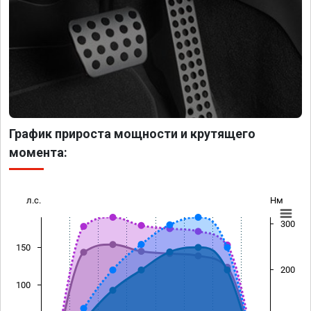
График прироста мощности и крутящего
момента:
л.с.
Нм
300
150
200
100