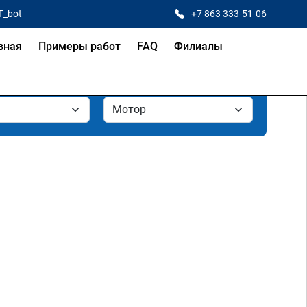
T_bot
+7 863 333-51-06
вная
Примеры работ
FAQ
Филиалы