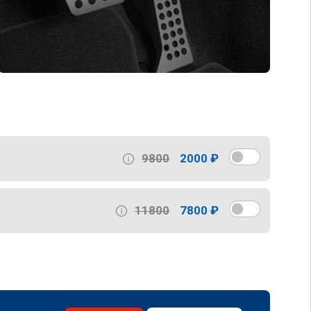
9800
2000 ₽
11800
7800 ₽