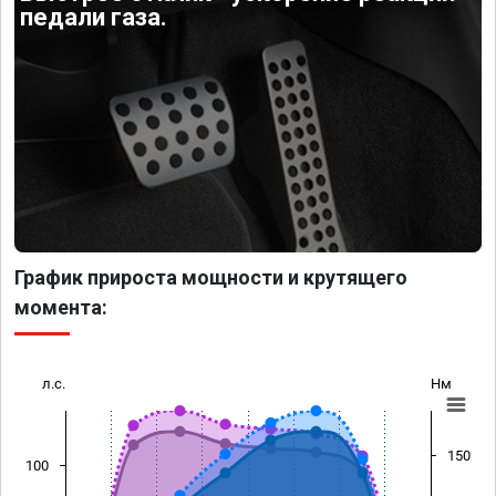
педали газа.
График прироста мощности и крутящего
момента:
л.с.
Нм
150
100