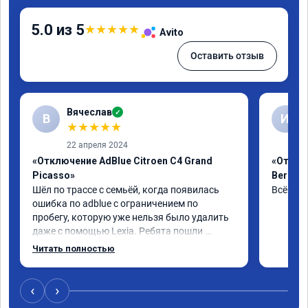
5.0 из 5
★
★
★
★
★
Avito
Оставить отзыв
Вячеслав
✓
В
И
★
★
★
★
★
22 апреля 2024
«Отключение AdBlue Citroen C4 Grand
«Отклю
Picasso»
Berling
Шёл по трассе с семьёй, когда появилась 
Всё сде
ошибка по adblue с ограничением по 
пробегу, которую уже нельзя было удалить 
даже с помощью Lexia. Ребята пошли 
навстречу, оперативно приняли и за час 
Читать полностью
отшили как adblue, так и eolys. Отпуск не 
был сорван ))
‹
›