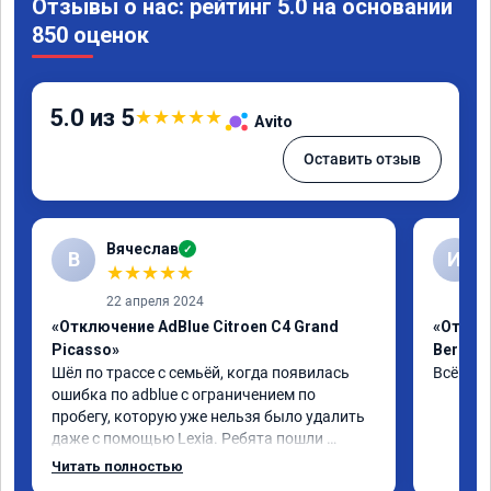
Отзывы о нас: рейтинг 5.0 на основании
850 оценок
5.0 из 5
★
★
★
★
★
Avito
Оставить отзыв
Вячеслав
✓
В
И
★
★
★
★
★
22 апреля 2024
«Отключение AdBlue Citroen C4 Grand
«Отклю
Picasso»
Berling
Шёл по трассе с семьёй, когда появилась 
Всё сде
ошибка по adblue с ограничением по 
пробегу, которую уже нельзя было удалить 
даже с помощью Lexia. Ребята пошли 
навстречу, оперативно приняли и за час 
Читать полностью
отшили как adblue, так и eolys. Отпуск не 